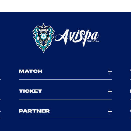
MATCH
TICKET
PARTNER