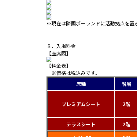
※現在は隣国ポーランドに活動拠点を置
８．入場料金
【座席図】
【料金表】
※価格は税込みです。
席種
階層
プレミアムシート
2階
テラスシート
2階