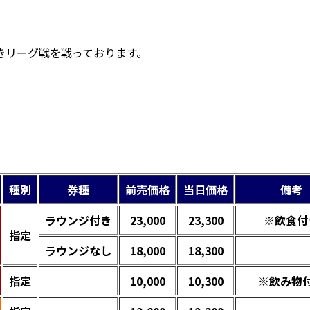
きリーグ戦を戦っております。
種別
券種
前売価格
当日価格
備考
ラウンジ付き
23,000
23,300
※飲食付
指定
ラウンジなし
18,000
18,300
指定
10,000
10,300
※飲み物