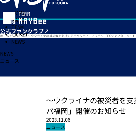
HOME
MATCH
TEAM
TICKET
ホーム
>
ニュース
>
～ウクライナの被災者を支援するチャリティーマッチ～ 「FCシャフタール・ドネ
NEWS
NEWS
ニュース
～ウクライナの被災者を支援
パ福岡」開催のお知らせ
2023.11.06
ニュース