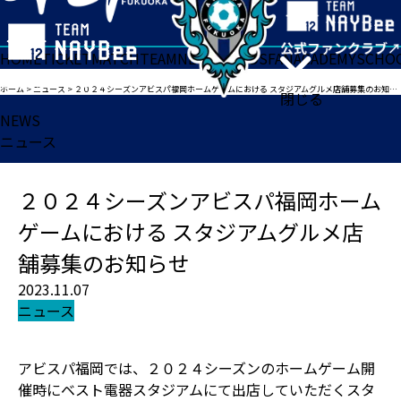
HOME
TICKET
MATCH
TEAM
NEWS
GOODS
FAN
ACADEMY
SCHO
ホーム
>
ニュース
>
２０２４シーズンアビスパ福岡ホームゲームにおける スタジアムグルメ店舗募集のお知らせ
閉じる
NEWS
ニュース
２０２４シーズンアビスパ福岡ホーム
ゲームにおける スタジアムグルメ店
舗募集のお知らせ
2023.11.07
ニュース
アビスパ福岡では、２０２４シーズンのホームゲーム開
催時にベスト電器スタジアムにて出店していただくスタ