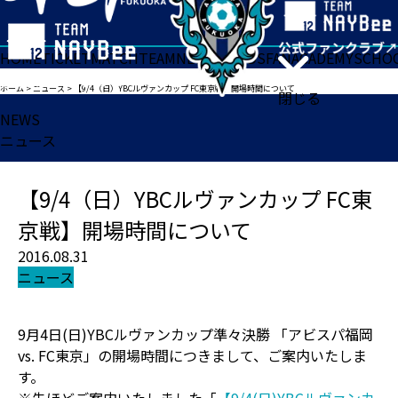
HOME
TICKET
MATCH
TEAM
NEWS
GOODS
FAN
ACADEMY
SCHO
ホーム
>
ニュース
>
【9/4（日）YBCルヴァンカップ FC東京戦】開場時間について
閉じる
NEWS
ニュース
【9/4（日）YBCルヴァンカップ FC東
京戦】開場時間について
2016.08.31
ニュース
9月4日(日)YBCルヴァンカップ準々決勝 「アビスパ福岡
vs. FC東京」の開場時間につきまして、ご案内いたしま
す。