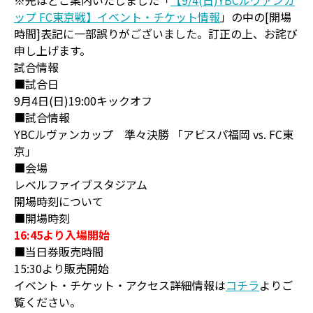
※先ほどご案内いたしました「
【9/4(日)YBCルヴァンカ
ップ FC東京戦】イベント・チケット情報
」の中の[開場
時間]表記に一部誤りがございました。訂正の上、お詫び
申し上げます。
試合情報
■試合日
9月4日(日)19:00キックオフ
■試合情報
YBCルヴァンカップ 準々決勝 「アビスパ福岡 vs. FC東
京」
■会場
レベルファイブスタジアム
開場時刻について
■開場時刻
16:45より入場開始
■当日券販売時間
15:30より販売開始
イベント・チケット・アクセス詳細情報は
コチラ
よりご
覧ください。