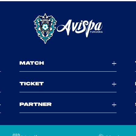
MATCH
TICKET
PARTNER