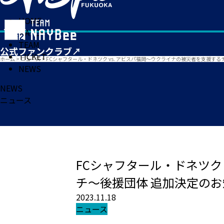
HOME
MATCH
TEAM
TICKET
ホーム
>
ニュース
>
FCシャフタール・ドネツク vs. アビスパ福岡～ウクライナの被災者を支援す
NEWS
NEWS
ニュース
FCシャフタール・ドネツク
チ～後援団体 追加決定の
2023.11.18
ニュース