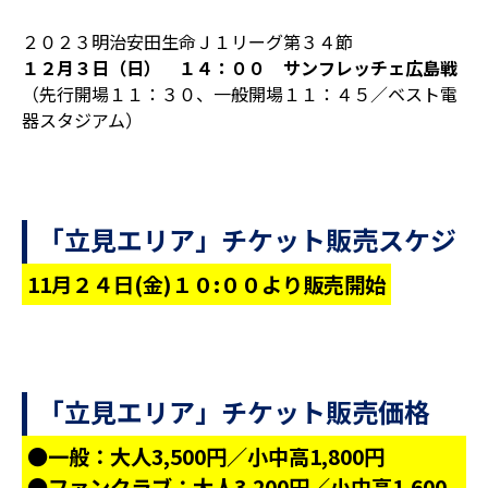
２０２３明治安田生命Ｊ１リーグ第３４節
１２月３日（日） １４：００ サンフレッチェ広島戦
（先行開場１１：３０、一般開場１１：４５／ベスト電
器スタジアム）
「立見エリア」チケット販売スケジ
ュール
11月２４日(金)１０:００より販売開始
「立見エリア」チケット販売価格
●一般：大人3,500円／小中高1,800円
●ファンクラブ：大人3,200円／小中高1,600