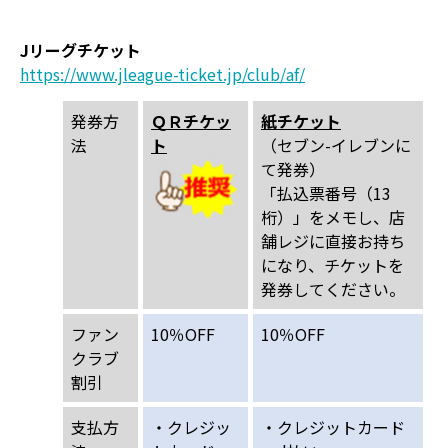
Jリーグチケット
https://www.jleague-ticket.jp/club/af/
発券方
ＱＲチケッ
紙チケット
法
ト
（セブン-イレブンに
て発券）
「払込票番号（13
桁）」をメモし、店
舗レジに直接お持ち
になり、チケットを
発券してください。
ファン
10％OFF
10％OFF
クラブ
割引
支払方
・クレジッ
・クレジットカード