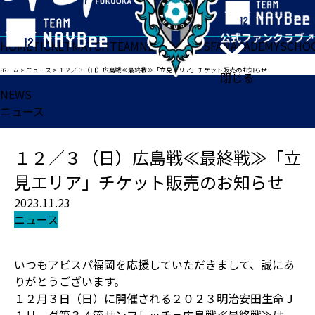
HOME
TICKET
MATCH
TEAM
NEWS
GOODS
FAN
ACADEMY
SCHO
ホーム
>
ニュース
>
１２／３（日）広島戦≪最終戦≫「立見エリア」チケット販売のお知らせ
閉じる
NEWS
ニュース
１２／３（日）広島戦≪最終戦≫「立
見エリア」チケット販売のお知らせ
2023.11.23
ニュース
いつもアビスパ福岡を応援していただきまして、誠にあ
りがとうございます。
１２月３日（日）に開催される２０２３明治安田生命Ｊ