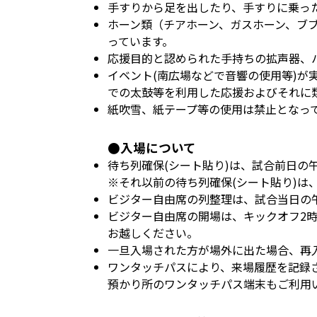
手すりから足を出したり、手すりに乗っ
ホーン類（チアホーン、ガスホーン、ブ
っています。
応援目的と認められた手持ちの拡声器、
イベント(南広場などで音響の使用等)が
での太鼓等を利用した応援およびそれに
紙吹雪、紙テープ等の使用は禁止となっ
●入場について
待ち列確保(シート貼り)は、試合前日の
※それ以前の待ち列確保(シート貼り)
ビジター自由席の列整理は、試合当日の
ビジター自由席の開場は、キックオフ2
お越しください。
一旦入場された方が場外に出た場合、再
ワンタッチパスにより、来場履歴を記録
預かり所のワンタッチパス端末もご利用