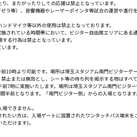
たり、またがったりしての応援は禁止となっています。
ブゼラ等）、音響機器やレーザーポインタ等試合の運営や進行
ハンドマイク等以外の使用は禁止となっております。
実施されている時間帯において、ビジター自由席エリアにある通
類する行為は禁止となっています。
ています。
午前10時より可能です。場所は埼玉スタジアム南門ビジターゲ
は、禁止または無効とし、シート等の待ち列を掲示する物はすべ
午前7時に実施いたします。場所は埼玉スタジアム南門ビジター
時間半前となります。「南門ビジター側」からの入場となりま
入場できません。
されたい方は、入場ゲートに設置されたワンタッチパス端末をご
いただけます)。