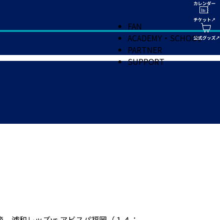
FAN
ACADEMY・SCHOOL
PARTNER
SUPPORT
 浦和レッズvs.アビスパ福岡（１４：