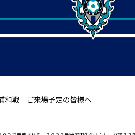
浦和戦 ご来場予定の皆様へ
０２で開催される「２０２３明治安田生命Ｊ１リーグ第３３節