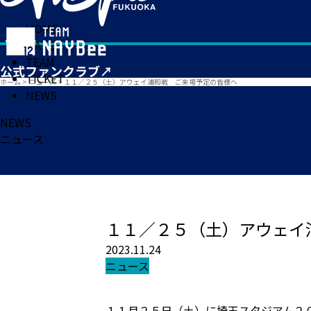
HOME
MATCH
TEAM
TICKET
ホーム
>
ニュース
>
１１／２５（土）アウェイ浦和戦 ご来場予定の皆様へ
NEWS
NEWS
ニュース
１１／２５（土）アウェイ
2023.11.24
ニュース
１１月２５日（土）に埼玉スタジアム２０