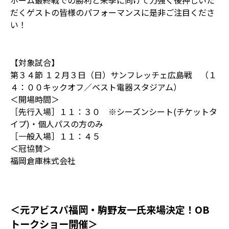
ホーム最終戦での勝利と来季に向けて力強く後押しいた
だくゲストの皆様のパフォーマンスに是非ご注目くださ
い！
【対象試合】
第３４節 １２月３日（日）サンフレッチェ広島戦 （１
４：００キックオフ／ベスト電器スタジアム）
＜開場時間＞
［先行入場］１１：３０ ※シーズンシート(チケットタ
イプ)・個人パスの方のみ
［一般入場］１１：４５
＜冠協賛＞
福岡倉庫株式会社
＜元アビスパ福岡・駒野友一氏来場決定！OB
トークショー開催＞