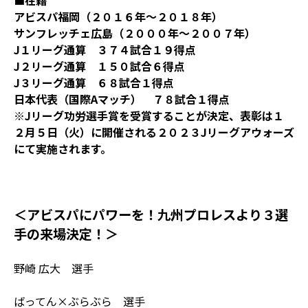
■在籍
アビスパ福岡（２０１６年～２０１８年）
サンフレッチェ広島（２０００年～２００７年）
J１リーグ通算 ３７４試合１９得点
J２リーグ通算 １５０試合６得点
J３リーグ通算 ６８試合１得点
日本代表（国際Aマッチ） ７８試合１得点
※Jリーグ功労選手賞を受賞することが決定、表彰は１
２月５日（火）に開催される２０２３Jリーグアウォーズ
にて実施されます。
＜アビスパにパワーを！九州プロレスより３選
手の来場決定！＞
野崎 広大 選手
ばってん×ぶらぶら 選手