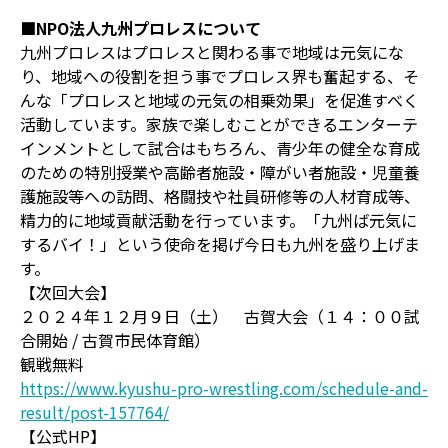
■NPO法人九州プロレスについて
九州プロレスはプロレスと関わる事で地域は元気にな
り、地域への役割を担う事でプロレス界も奮起する、そ
んな「プロレスと地域の元気の相乗効果」を促進すべく
活動しています。家族で楽しむことができるエンターテ
インメントとして試合はもちろん、青少年の健全な育成
のための特別授業や高齢者施設・障がい者施設・児童養
護施設等への訪問、格闘技や社員研修等の人材育成等、
精力的に地域貢献活動を行っています。「九州ば元気に
するバイ！」という使命を掲げ今日も九州を盛り上げま
す。
【次回大会】
２０２４年１２月９日（土） 古賀大会（１４：００試
合開始 / 古賀市民体育館）
観戦無料
https://www.kyushu-pro-wrestling.com/schedule-and-
result/post-157764/
【公式HP】