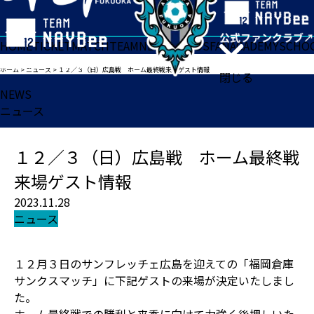
HOME
TICKET
MATCH
TEAM
NEWS
GOODS
FAN
ACADEMY
SCHO
ホーム
>
ニュース
>
１２／３（日）広島戦 ホーム最終戦来場ゲスト情報
閉じる
NEWS
ニュース
１２／３（日）広島戦 ホーム最終戦
来場ゲスト情報
2023.11.28
ニュース
１２月３日のサンフレッチェ広島を迎えての「福岡倉庫
サンクスマッチ」に下記ゲストの来場が決定いたしまし
た。