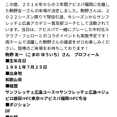
この度、２０１６年からの３年間アビスパ福岡に在籍し
た駒野友一さんの来場が決定しました。駒野さんは、２
０２２シーズン限りで現役引退、今シーズンからサンフ
レッチェ広島アカデミー普及部コーチとして活動されて
います。当日は、アビスパで一緒にプレーした中村北斗
クラブ・フェローとのコラボイベントも実施予定です！
両チームで活躍した駒野さんの雄姿をぜひお楽しみくだ
さい。皆様のご来場をお待ちしております！
駒野 友一（こまの ゆういち）さん プロフィール
■生年月日
１９８１年７月２５日
■出身地
和歌山県
■経歴
サンフレッチェ広島ユース⇒サンフレッチェ広島⇒ジュ
ビロ磐田⇒FC東京⇒アビスパ福岡⇒FC今治
■ポジション
DF