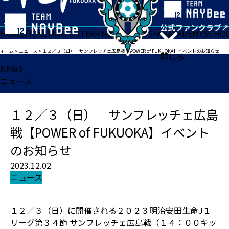
HOME
TICKET
MATCH
TEAM
NEWS
GOODS
FAN
ACADEMY
SCHO
ホーム
>
ニュース
>
１２／３（日） サンフレッチェ広島戦【POWER of FUKUOKA】イベントのお知らせ
閉じる
NEWS
ニュース
１２／３（日） サンフレッチェ広島
戦【POWER of FUKUOKA】イベント
のお知らせ
2023.12.02
ニュース
１２／３（日）に開催される２０２３明治安田生命J１
リーグ第３４節 サンフレッチェ広島戦（１４：００キッ