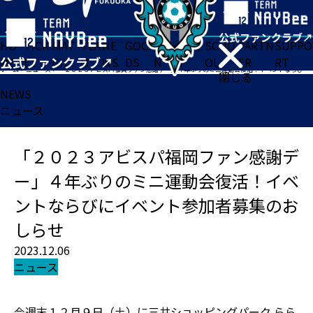
HO
TICK
MAT
TEA
NE
GOO
FA
ACADE
SCHO
PARTN
SUPPO
ME
ET
CH
M
WS
DS
N
MY
OL
ER
RT
ホーム
>
ニュース
>
「２０２３アビスパ福岡ファン感謝デー」４年ぶりのミニ運動会復活！イベントならびにイベント参加者募集のおしらせ
閉じる
NEWS
ニュース
「２０２３アビスパ福岡ファン感謝デ
ー」４年ぶりのミニ運動会復活！イベ
ントならびにイベント参加者募集のお
しらせ
2023.12.06
ニュース
今週末１２月９日（土）に三井ショッピングパーク らら