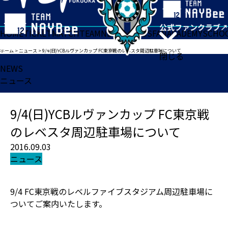
HOME
TICKET
MATCH
TEAM
NEWS
GOODS
FAN
ACADEMY
SCHO
ホーム
>
ニュース
>
9/4(日)YCBルヴァンカップ FC東京戦のレベスタ周辺駐車場について
閉じる
NEWS
ニュース
9/4(日)YCBルヴァンカップ FC東京戦
のレベスタ周辺駐車場について
2016.09.03
ニュース
9/4 FC東京戦のレベルファイブスタジアム周辺駐車場に
ついてご案内いたします。