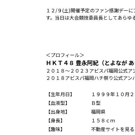
１２/９(土)開催予定のファン感謝デー
す。当日は大会競技委員長としてあらゆ
＜プロフィール＞
ＨＫＴ４８ 豊永阿紀（とよなが 
２０１８～２０２３アビスパ福岡公式ア
２０１８アビスパ福岡ハチ祭り公式アン
【生年月日】
１９９９年１０月２
【血液型】
Ｂ型
【出身地】
福岡県
【身長】
１５８ｃｍ
【趣味】
不動産サイトを見る