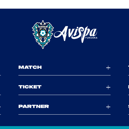
MATCH
TICKET
PARTNER