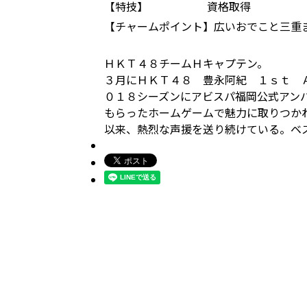
【特技】
資格取得
【チャームポイント】
広いおでこと三重
ＨＫＴ４８チームＨキャプテン。
３月にＨＫＴ４８ 豊永阿紀 １ｓｔ 
０１８シーズンにアビスパ福岡公式アン
もらったホームゲームで魅力に取りつか
以来、熱烈な声援を送り続けている。ベ