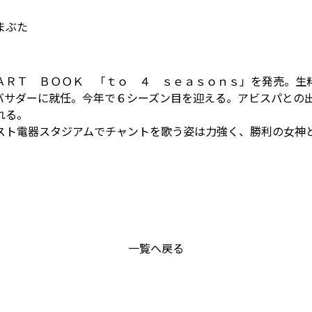
まぶた
ＡＲＴ ＢＯＯＫ 「ｔｏ ４ ｓｅａｓｏｎｓ」を発売。生
バサダーに就任。今年で６シーズン目を迎える。アビスパとの
れる。
スト電器スタジアムでチャントを歌う姿は力強く、勝利の女神
一覧へ戻る