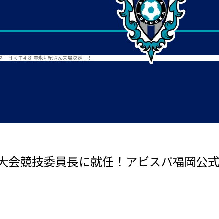
ダーＨＫＴ４８ 豊永阿紀さん来場決定！！
ー大会競技委員長に就任！アビスパ福岡公式