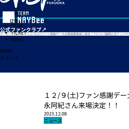
HOME
MATCH
TEAM
TICKET
ホーム
>
ニュース
>
１２/９(土)ファン感謝デー大会競技委員長に就任！アビスパ福岡公式アンバサ
NEWS
NEWS
ニュース
１２/９(土)ファン感謝デ
永阿紀さん来場決定！！
2023.12.08
ニュース