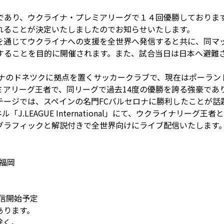
であり、ウクライナ・プレミアリーグで１４回優勝しておりま
されることが決定いたしましたのでお知らせいたします。
を通じてウクライナへの支援を全世界へ発信すると共に、同マ
することを目的に開催されます。また、試合当日は日本へ避難
イナのドネツクに拠点を置くサッカークラブで、現在はポーラン
プレミアリーグ王者で、同リーグで過去14度の優勝を誇る強豪であり
プステージでは、スペインの名門FCバルセロナに勝利したことが
ル「J.LEAGUE International」にて、ウクライナリ
グラフィックと解説付きで全世界向けにライブ配信いたします
パ福岡
信開始予定
あります。
除く。