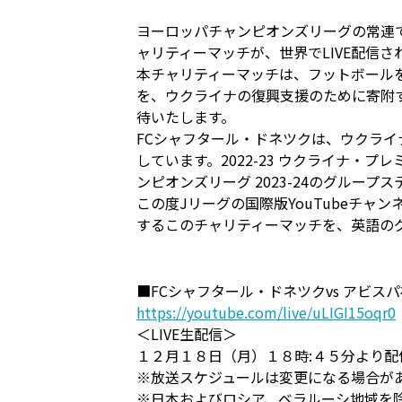
ヨーロッパチャンピオンズリーグの常連
ャリティーマッチが、世界でLIVE配信
本チャリティーマッチは、フットボール
を、ウクライナの復興支援のために寄附
待いたします。
FCシャフタール・ドネツクは、ウクラ
しています。2022-23 ウクライナ・
ンピオンズリーグ 2023-24のグルー
この度Jリーグの国際版YouTubeチャンネ
するこのチャリティーマッチを、英語の
■FCシャフタール・ドネツクvs アビス
https://youtube.com/live/uLIGI15oqr0
＜LIVE生配信＞
１２月１８日（月）１８時:４５分より配
※放送スケジュールは変更になる場合が
※日本およびロシア、ベラルーシ地域を