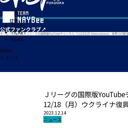
HOME
MATCH
TEAM
TICKET
ホーム
>
ニュース
>
Ｊリーグの国際版YouTubeチャンネル「J.LEAGUE International」 
NEWS
NEWS
ニュース
Ｊリーグの国際版YouTubeチャ
12/18（月）ウクライナ復
2023.12.14
ニュース