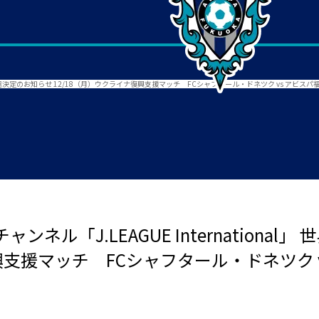
世界LIVE配信決定のお知らせ 12/18（月）ウクライナ復興支援マッチ FCシャフタール・ドネツク vs アビスパ
ンネル「J.LEAGUE International
興支援マッチ FCシャフタール・ドネツク 