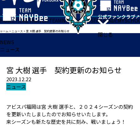
HOME
TICKET
MATCH
TEAM
NEWS
GOODS
FAN
ACADEMY
SCHO
ホーム
>
ニュース
>
宮 大樹 選手 契約更新のお知らせ
閉じる
NEWS
ニュース
宮 大樹 選手 契約更新のお知らせ
2023.12.22
ニュース
アビスパ福岡は宮 大樹 選手と、２０２４シーズンの契約
を更新いたしましたのでお知らせいたします。
来シーズンも新たな歴史を共に刻み、戦いましょう！