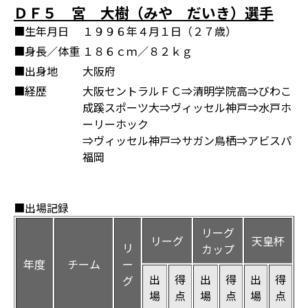
ＤＦ５ 宮 大樹（みや だいき）選手
■生年月日
１９９６年４月１日（２７歳）
■身長／体重
１８６ｃｍ／８２ｋｇ
■出身地
大阪府
■経歴
大阪セントラルＦＣ⇒清明学院高⇒びわこ
成蹊スポーツ大⇒ヴィッセル神戸⇒水戸ホ
ーリーホック
⇒ヴィッセル神戸⇒サガン鳥栖⇒アビスパ
福岡
■出場記録
リーグ
リーグ
天皇杯
リ
カップ
年度
チーム
ー
出
得
出
得
出
得
グ
場
点
場
点
場
点