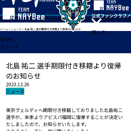
HOME
TICKET
MATCH
TEAM
NEWS
GOODS
FAN
ACADEMY
SCHO
ホーム
>
ニュース
>
北島 祐二 選手期限付き移籍より復帰のお知らせ
閉じる
NEWS
ニュース
北島 祐二 選手期限付き移籍より復帰
のお知らせ
2023.12.26
ニュース
東京ヴェルディへ期限付き移籍しておりました北島祐二
選手が、来季よりアビスパ福岡に復帰することが決定い
たしましたので、お知らせいたします。