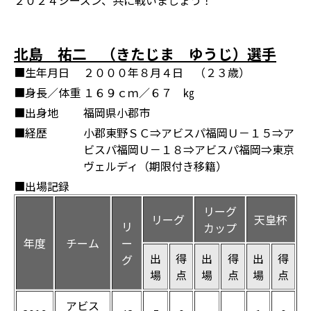
２０２４シーズン、共に戦いましょう！
北島 祐二 （きたじま ゆうじ）選手
■生年月日
２０００年８月４日 （２３歳）
■身長／体重
１６９ｃｍ／６７ ㎏
■出身地
福岡県小郡市
■経歴
小郡東野ＳＣ⇒アビスパ福岡Ｕ－１５⇒ア
ビスパ福岡Ｕ－１８⇒アビスパ福岡⇒東京
ヴェルディ（期限付き移籍）
■出場記録
リーグ
リーグ
天皇杯
リ
カップ
年度
チーム
ー
出
得
出
得
出
得
グ
場
点
場
点
場
点
アビス