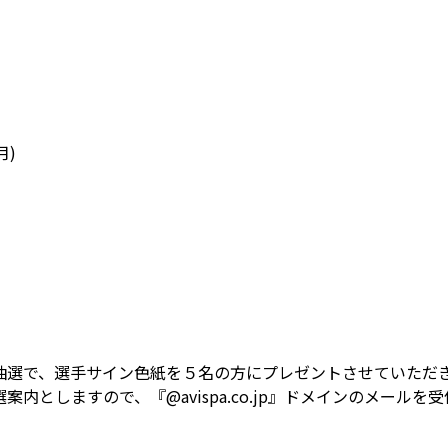
月)
抽選で、選手サイン色紙を５名の方にプレゼントさせていただ
内としますので、『@avispa.co.jp』ドメインのメール