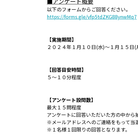
■アンケート概要
以下のフォームからご回答ください。
https://forms.gle/vfp5tdZKG88ynwMq7
【実施期間】
２０２４年１月１０日(水)～１月１５日(
【回答目安時間】
５～１０分程度
【アンケート設問数】
最大１５問程度
アンケートに回答いただいた方の中から
※メールアドレスへのご連絡をもって当選案
※１名様１回限りの回答となります。