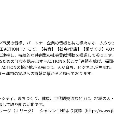
）
や市民の皆様、パートナー企業の皆様と共に様々なホームタウ
AKE ACTION！』にて、【共育】【社会/健康】【街づくり
携し、持続的な共創型の社会貢献活動を推進して参ります。また、『F
るための“1歩を踏み出す＝ACTIONを起こす”連鎖を拡げ、
ACTIONの輪が拡がる先には、人が育ち、ビジネスが生まれ
ダー都市の実現への貢献に繋がると願っております。
ーシティ、まちづくり、健康、世代間交流など ) に、地域の人
携して取り組む活動です。
リーグ） シャレン！HPより抜粋（https://www.jleague