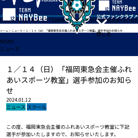
HOME
TICKET
MATCH
TEAM
NEWS
GOODS
FAN
ACADEMY
SCHO
ホーム
>
ニュース
>
１／１４（日）「福岡東急会主催ふれあいスポーツ教室」選手参加のお知らせ
閉じる
NEWS
ニュース
１／１４（日）「福岡東急会主催ふれ
あいスポーツ教室」選手参加のお知ら
せ
2024.01.12
ニュース
スクール
この度、福岡東急会主催のふれあいスポーツ教室に下記
選手が参加いたしますので、お知らせいたします。