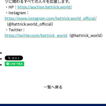
ツに関わるすべての人々を応援します。
・HP：
https://auction.hattrick.world/
・Instagram：
https://www.instagram.com/hattrick.world_official/
（@hattrick.world_official）
・Twitter：
https://twitter.com/hattrick_world
（@hattrick_world）
一覧へ戻る