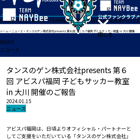
HOME
TICKET
MATCH
TEAM
NEWS
GOODS
FAN
ACADEMY
SCHO
ホーム
>
ニュース
>
タンスのゲン株式会社presents 第６回 アビスパ福岡 子どもサッカー教室 in 大川 開催のご報告
閉じる
NEWS
ニュース
タンスのゲン株式会社presents 第６
回 アビスパ福岡 子どもサッカー教室
in 大川 開催のご報告
2024.01.15
ニュース
アビスパ福岡は、日頃よりオフィシャル・パートナーと
してご支援をいただいている「タンスのゲン株式会社」