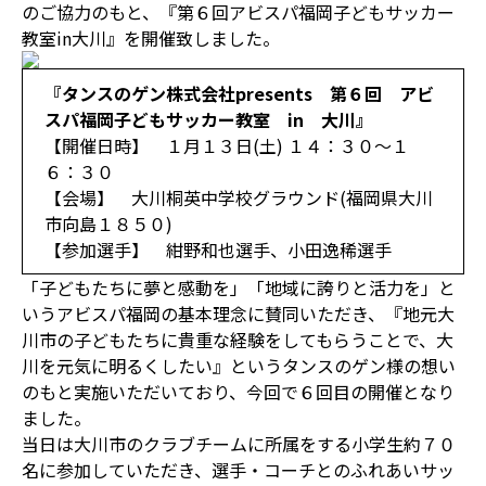
のご協力のもと、『第６回アビスパ福岡子どもサッカー
教室in大川』を開催致しました。
『タンスのゲン株式会社presents 第６回 アビ
スパ福岡子どもサッカー教室 in 大川』
【開催日時】 １月１３日(土) １４：３０～１
６：３０
【会場】 大川桐英中学校グラウンド(福岡県大川
市向島１８５０)
【参加選手】 紺野和也選手、小田逸稀選手
「子どもたちに夢と感動を」「地域に誇りと活力を」と
いうアビスパ福岡の基本理念に賛同いただき、『地元大
川市の子どもたちに貴重な経験をしてもらうことで、大
川を元気に明るくしたい』というタンスのゲン様の想い
のもと実施いただいており、今回で６回目の開催となり
ました。
当日は大川市のクラブチームに所属をする小学生約７０
名に参加していただき、選手・コーチとのふれあいサッ