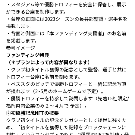
・スタジアム等で優勝トロフィーを安全に保管し、展示
ができる台座を制作します。
・台座の正面には2023シーズンの長谷部監督・選手名を
掲載します。
・背面と側面には「本ファンディング支援者」のお名前
を掲載します。
参考イメージ
ファンディング特典
（＊プランによって内容が異なります）
・クラブ初タイトル獲得の記念として監督、選手と共に
トロフィー台座に名前を刻めます。
・ベススタのピッチで優勝トロフィーと一緒に記念写真
が撮れます（2~5月のホームゲームで予定）。
・優勝トロフィーを持参して訪問します（先着15社限定/
福岡県内企業のみ２～４月で 予定）。
②初優勝記念NFTの概要
クラブ初タイトルの記念をレガシーとして後世に残すた
め、「初タイトルを獲得した記録をブロックチェーンに
刻む」というコンセプトのもと、2種類のNFTを制作・発