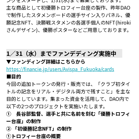
ングをスタートし、1/31(水)まで募集しております。
主な商品として初優勝トロフィー台座の製作、昨年DAO
で制作したスタメンボードの選手サイン入りパネル、優
勝記念NFT、決勝戦スタメンの各選手個人のNFT(hiroki
さんデザイン)、優勝ポスターなどご用意しております。
1／31（水）までファンデディング実施中
▼ファンディング詳細はこちらから
https://financie.jp/users/Avispa_Fukuoka/cards
■目的
今回の追加トークンの発行・販売では、「クラブ初タイ
トルの記念をリアル・デジタル両方で残すこと」を主な
目的としています。集まった資金を活用して、DAO内で
以下の2つのプロジェクトを実施いたします。
① 長谷部監督、選手と共に名前を刻む「優勝トロフィ
ー台座」の制作
② 「初優勝記念NFT」の制作
①トロフィー台座の概要