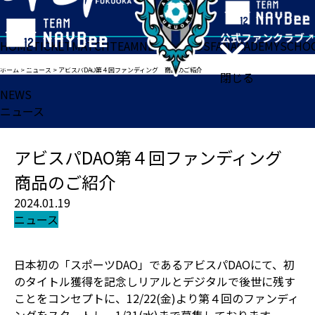
HOME
TICKET
MATCH
TEAM
NEWS
GOODS
FAN
ACADEMY
SCHO
ホーム
>
ニュース
>
アビスパDAO第４回ファンディング 商品のご紹介
閉じる
NEWS
ニュース
アビスパDAO第４回ファンディング
商品のご紹介
2024.01.19
ニュース
日本初の「スポーツDAO」であるアビスパDAOにて、初
のタイトル獲得を記念しリアルとデジタルで後世に残す
ことをコンセプトに、12/22(金)より第４回のファンディ