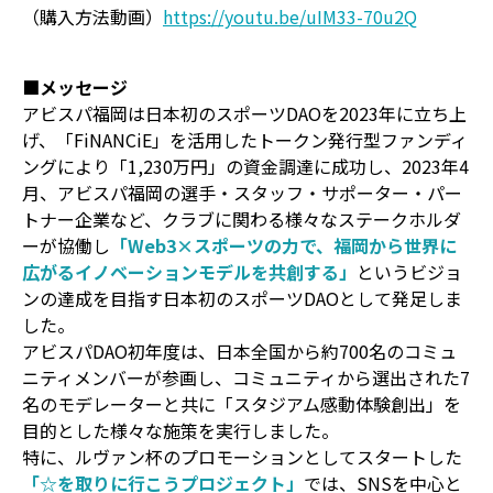
（購入方法動画）
https://youtu.be/uIM33-70u2Q
■メッセージ
アビスパ福岡は日本初のスポーツDAOを2023年に立ち上
げ、「FiNANCiE」を活用したトークン発行型ファンディ
ングにより「1,230万円」の資金調達に成功し、2023年4
月、アビスパ福岡の選手・スタッフ・サポーター・パー
トナー企業など、クラブに関わる様々なステークホルダ
ーが協働し
「Web3×スポーツの力で、福岡から世界に
広がるイノベーションモデルを共創する」
というビジョ
ンの達成を目指す日本初のスポーツDAOとして発足しま
した。
アビスパDAO初年度は、日本全国から約700名のコミュ
ニティメンバーが参画し、コミュニティから選出された7
名のモデレーターと共に「スタジアム感動体験創出」を
目的とした様々な施策を実行しました。
特に、ルヴァン杯のプロモーションとしてスタートした
「☆を取りに行こうプロジェクト」
では、SNSを中心と