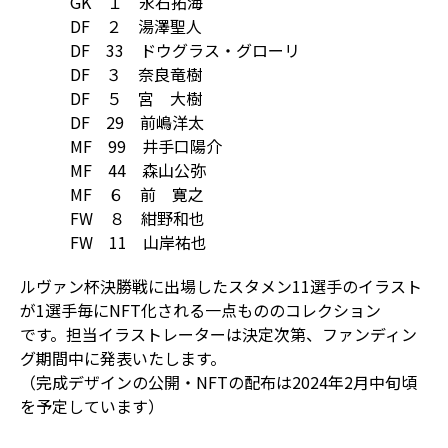
GK １ 永石拓海
DF ２ 湯澤聖人
DF 33 ドウグラス・グローリ
DF ３ 奈良竜樹
DF ５ 宮 大樹
DF 29 前嶋洋太
MF 99 井手口陽介
MF 44 森山公弥
MF ６ 前 寛之
FW ８ 紺野和也
FW 11 山岸祐也
ルヴァン杯決勝戦に出場したスタメン11選手のイラスト
が1選手毎にNFT化される一点もののコレクション
です。担当イラストレーターは決定次第、ファンディン
グ期間中に発表いたします。
（完成デザインの公開・NFTの配布は2024年2月中旬頃
を予定しています）