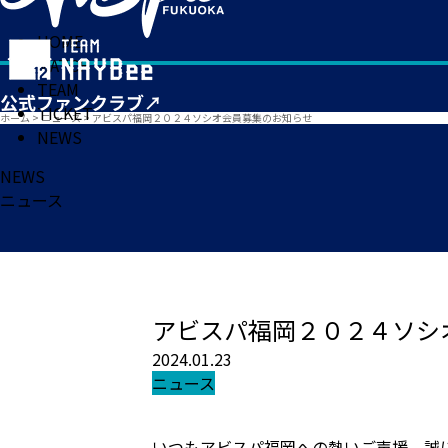
HOME
MATCH
TEAM
TICKET
ホーム
>
ニュース
>
アビスパ福岡２０２４ソシオ会員募集のお知らせ
NEWS
NEWS
ニュース
アビスパ福岡２０２４ソシ
2024.01.23
ニュース
いつもアビスパ福岡への熱いご声援、誠