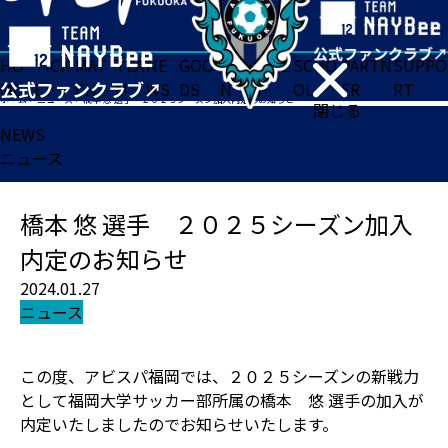
HO
TICK
MAT
TEA
NE
GOO
FA
ACADE
SCHO
PARTN
SUPPO
ME
ET
CH
M
WS
DS
N
MY
OL
ER
RT
ホーム
>
ニュース
>
橋本 悠 選手 ２０２５シーズン加入内定のお知らせ
閉じる
NEWS
ニュース
橋本 悠 選手 ２０２５シーズン加入
内定のお知らせ
2024.01.27
ニュース
この度、アビスパ福岡では、２０２５シーズンの新戦力
として福岡大学サッカー部所属の橋本 悠 選手の加入が
内定いたしましたのでお知らせいたします。