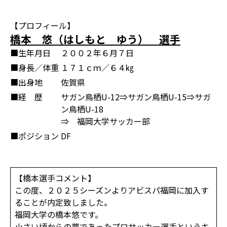
【プロフィール】
橋本 悠（はしもと ゆう） 選手
■生年月日
２００２年６月７日
■身長／体重
１７１ｃｍ／６４㎏
■出身地
佐賀県
■経 歴
サガン鳥栖U-12⇒サガン鳥栖U-15⇒サガ
ン鳥栖U-18
⇒ 福岡大学サッカー部
■ポジション
DF
【橋本選手コメント】
この度、２０２５シーズンよりアビスパ福岡に加入す
ることが内定致しました。
福岡大学の橋本悠です。
小さい頃からの夢であったプロサッカー選手というキ