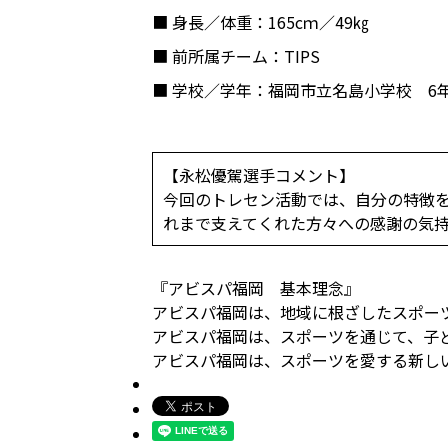
■ 身長／体重
：165cｍ／49㎏
■ 前所属チーム
：TIPS
■ 学校／学年
：福岡市立名島小学校 6
【永松優駕選手コメント】
今回のトレセン活動では、自分の特徴
れまで支えてくれた方々への感謝の気
『アビスパ福岡 基本理念』
アビスパ福岡は、地域に根ざしたスポー
アビスパ福岡は、スポーツを通じて、子
アビスパ福岡は、スポーツを愛する新し