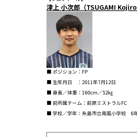
津上 小次郎（TSUGAMI Kojir
■ ポジション
：FP
■ 生年月日
：2011年7月12日
■ 身長／体重
：160cｍ／52㎏
■ 前所属チーム
：前原ミストラルFC
■ 学校／学年
：糸島市立南風小学校 6