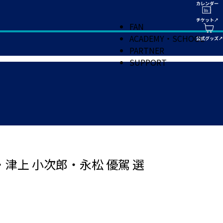
FAN
ACADEMY・SCHOOL
PARTNER
SUPPORT
也・津上 小次郎・永松 優駕 選