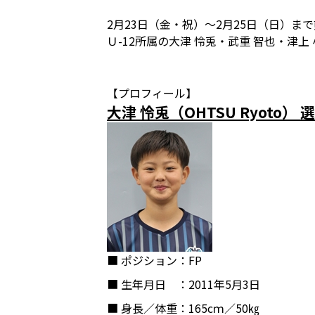
2月23日（金・祝）～2月25日（日）ま
Ｕ-12所属の大津 怜兎・武重 智也・津
【プロフィール】
大津 怜兎（OHTSU Ryoto） 
■ ポジション
：FP
■ 生年月日
：2011年5月3日
■ 身長／体重
：165cｍ／50㎏