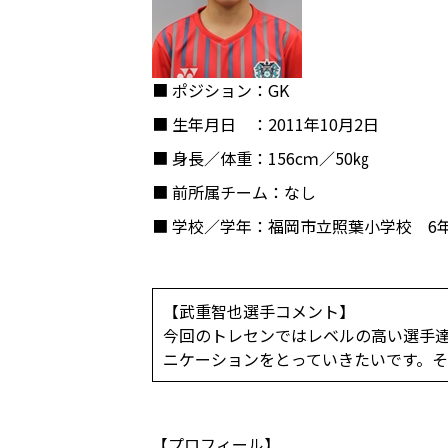
■ ポジション
：GK
■ 生年月日
：2011年10月2日
■ 身長／体重
：156cｍ／50㎏
■ 前所属チーム
：なし
■ 学校／学年
：福岡市立照葉小学校 6
【武重智也選手コメント】
今回のトレセンではレベルの高い選手
ニケーションをとっていきたいです。そ
【プロフィール】