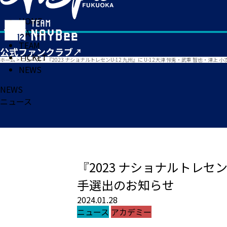
HOME
MATCH
TEAM
TICKET
ホーム
>
ニュース
>
『2023 ナショナルトレセンU-12 九州』に U-12大津 怜兎・武重 智也・津上
NEWS
NEWS
ニュース
『2023 ナショナルトレセン
手選出のお知らせ
2024.01.28
ニュース
アカデミー