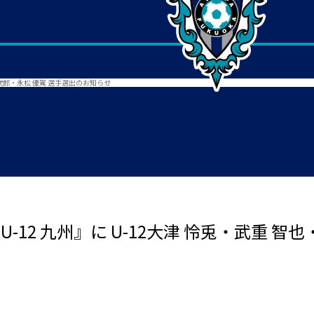
 小次郎・永松 優駕 選手選出のお知らせ
U-12 九州』に U-12大津 怜兎・武重 智