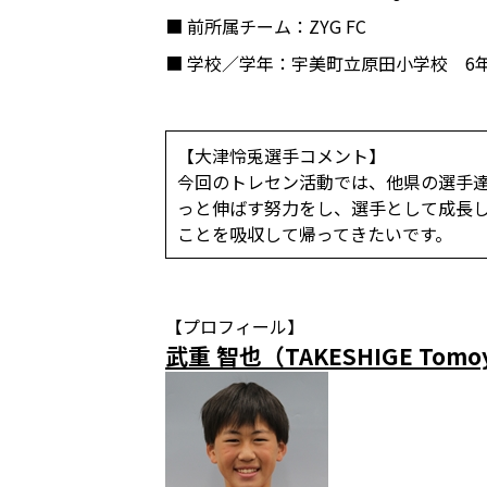
■ 前所属チーム
：ZYG FC
■ 学校／学年
：宇美町立原田小学校 6
【大津怜兎選手コメント】
今回のトレセン活動では、他県の選手
っと伸ばす努力をし、選手として成長
ことを吸収して帰ってきたいです。
【プロフィール】
武重 智也（TAKESHIGE Tomo