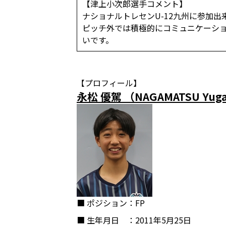
【津上小次郎選手コメント】
ナショナルトレセンU-12九州に参加
ピッチ外では積極的にコミュニケーシ
いです。
【プロフィール】
永松 優駕 （NAGAMATSU Yug
■ ポジション
：FP
■ 生年月日
：2011年5月25日