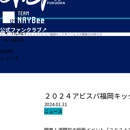
HOME
MATCH
TEAM
TICKET
ホーム
>
ニュース
>
２０２４アビスパ福岡キックオフフェスタ開催のお知らせ
NEWS
NEWS
ニュース
２０２４アビスパ福岡キッ
2024.01.31
ニュース
開幕１週間前の恒例イベント「２０２４