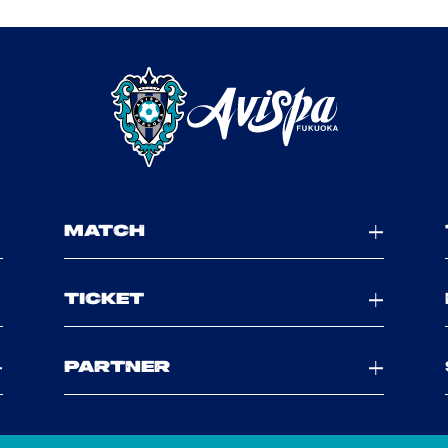
MATCH
TICKET
PARTNER