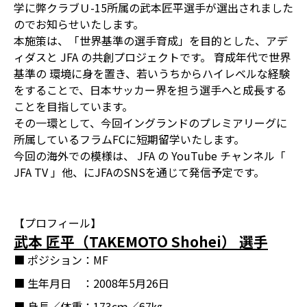
学に弊クラブＵ-15所属の武本匠平選手が選出されました
のでお知らせいたします。
本施策は、「世界基準の選手育成」を目的とした、アデ
ィダスと JFA の共創プロジェクトです。 育成年代で世界
基準の 環境に身を置き、若いうちからハイレベルな経験
をすることで、日本サッカー界を担う選手へと成長する
ことを目指しています。
その一環として、今回イングランドのプレミアリーグに
所属しているフラムFCに短期留学いたします。
今回の海外での模様は、 JFA の YouTube チャンネル「
JFA TV 」他、にJFAのSNSを通じて発信予定です。
【プロフィール】
武本 匠平（TAKEMOTO Shohei） 選手
■ ポジション
：MF
■ 生年月日
：2008年5月26日
■ 身長／体重
：173cｍ／67㎏