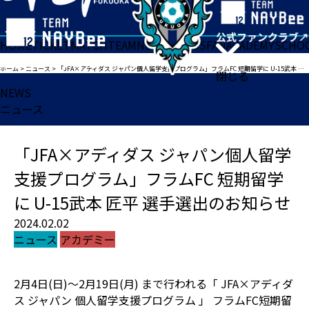
HOME
TICKET
MATCH
TEAM
NEWS
GOODS
FAN
ACADEMY
SCHO
ホーム
>
ニュース
>
「JFA×アディダス ジャパン個人留学支援プログラム」フラムFC 短期留学に U-15武本 匠平 選手選出のお知らせ
閉じる
NEWS
ニュース
「JFA×アディダス ジャパン個人留学
支援プログラム」フラムFC 短期留学
に U-15武本 匠平 選手選出のお知らせ
2024.02.02
ニュース
アカデミー
2月4日(日)〜2月19日(月) まで行われる「 JFA×アディダ
ス ジャパン 個人留学支援プログラム 」 フラムFC短期留