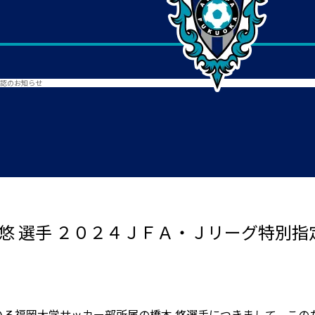
承認のお知らせ
悠 選手 ２０２４ＪＦＡ・Ｊリーグ特別
いる福岡大学サッカー部所属の橋本 悠選手につきまして、この