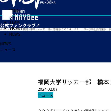
HOME
MATCH
TEAM
TICKET
ホーム
>
ニュース
>
福岡大学サッカー部 橋本 悠 選手 ２０２４ＪＦＡ・Ｊリーグ特別指定選手 
NEWS
NEWS
ニュース
福岡大学サッカー部 橋本 
2024.02.07
ニュース
２０２５シーズンの加入内定が決まって