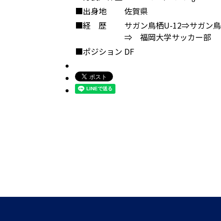
■出身地
佐賀県
■経 歴
サガン鳥栖U-12⇒サガン鳥
⇒ 福岡大学サッカー部
■ポジション
DF