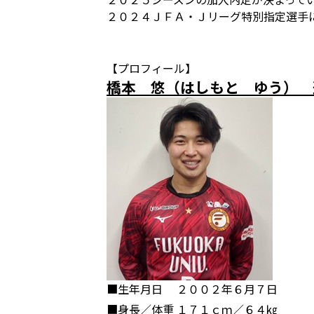
２０２４ＪＦＡ・Ｊリーグ特別指定選手
【プロフィール】
橋本 悠（はしもと ゆう） 
■生年月日
２００２年６月７日
■身長／体重
１７１ｃｍ／６４㎏