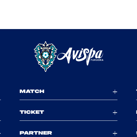
MATCH
TICKET
PARTNER