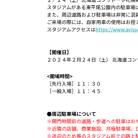
スタジアムがある東平尾公園内の駐車場
また、周辺道路および駐車場は非常に混
ご来場の際には、自家用車の使用はお控
スタジアムアクセスは
https://www.avisp
【開催日】
２０２４年２月２４日（土） 北海道コン
<開場時間>
［先行入場］１１：３０
［一般入場］１１：４５
●周辺駐車場について
※開門時間前の道路・歩道への駐車はお
※近隣の店舗、商業施設、月極駐車場、
※送迎のため等のスタジアム前での路上