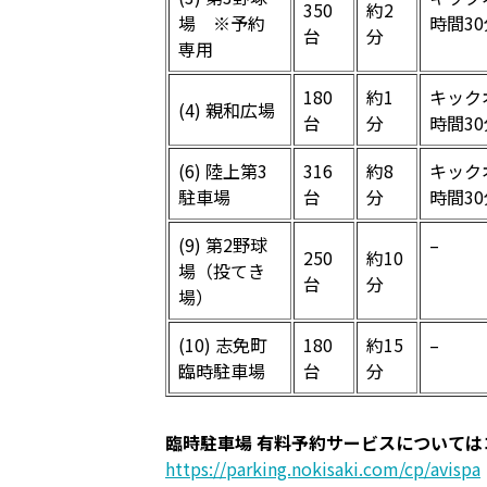
350
約2
場 ※予約
時間3
台
分
専用
180
約1
キック
(4) 親和広場
台
分
時間3
(6) 陸上第3
316
約8
キック
駐車場
台
分
時間3
(9) 第2野球
–
250
約10
場（投てき
台
分
場）
(10) 志免町
180
約15
–
臨時駐車場
台
分
臨時駐車場 有料予約サービスについて
https://parking.nokisaki.com/cp/avispa