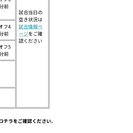
0分前
試合当日の
空き状況は
オフ4
試合情報ペ
0分前
ージ
をご確
認ください
オフ5
0分前
はコチラをご確認ください
。