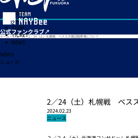
HOME
MATCH
TEAM
TICKET
ホーム
>
ニュース
>
2／24（土）札幌戦 ベススタ周辺駐車場について
NEWS
NEWS
ニュース
2／24（土）札幌戦 ベス
2024.02.23
ニュース
２／２４（土）北海道コンサドーレ札幌