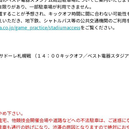
は限りがあり、一部駐車場が利用できません。
雑することが予想され、キックオフ時間に間に合わない可能性
えいただき、地下鉄、シャトルバス等の公共交通機関のご利用
a.co.jp/game_practice/stadiumaccess
をご覧ください。
サドーレ札幌戦 （１４：００キックオフ／ベスト電器スタジア
やめ下さい。
住宅、他競技会開催会場や道路などへの不法駐車は、ご迷惑に
駐車も通行の妨げになり、渋滞の原因となりますので絶対にお