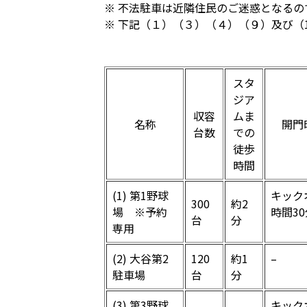
※ 不法駐車は近隣住民のご迷惑となる
※ 下記（１）（３）（４）（９）及び（
スタ
ジア
収容
ムま
名称
開門
台数
での
徒歩
時間
(1) 第1野球
キック
300
約2
場 ※予約
時間3
台
分
専用
(2) 大谷第2
120
約1
–
駐車場
台
分
(3) 第3野球
キック