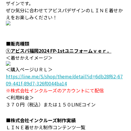
ザインです。
ぜひ気分に合わせてアビスパデザインのＬＩＮＥ着せか
えをお楽しみください！
■販売種類
①アビスパ福岡2024 FP-1stユニフォームｖｅｒ．
＜着せかえイメージ＞
＜購入ページＵＲＬ＞
https://line.me/S/shop/theme/detail?id=6db28f62-67
09-441f-89d7-326f0044ba14
※株式会社インクルーズのアカウントにて配信
＜利用料金＞
３７０円（税込）または１５０LINEコイン
■株式会社インクルーズ制作実績
ＬＩＮＥ着せかえ制作コンテンツ一覧