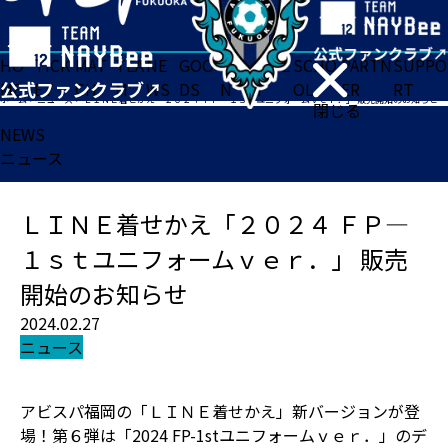
HO
TICK
MAT
TEA
NE
GOO
FA
ACADE
SCHO
PARTN
SUPPO
ME
ET
CH
M
WS
DS
N
MY
OL
ER
RT
ホーム
>
ニュース
>
ＬＩＮＥ着せかえ「２０２４ ＦＰ―１ｓｔユニフォームｖｅｒ．」 販売開始のお知らせ
閉じる
NEWS
ニュース
ＬＩＮＥ着せかえ「２０２４ ＦＰ―
１ｓｔユニフォームｖｅｒ．」 販売
開始のお知らせ
2024.02.27
ニュース
アビスパ福岡の「ＬＩＮＥ着せかえ」新バージョンが登
場！第６弾は「2024 FP-1stユニフォームｖｅｒ．」のデ