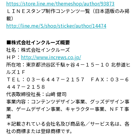
https://store.line.me/themeshop/author/93873
ＬＩＮＥスタンプ制作コンテンツ一覧（日本語版のみ掲
載）
http://line.me/S/shop/sticker/author/14474
■株式会社インクルーズ概要
社名：株式会社インクルーズ
ＨＰ：
http://www.increws.co.jp/
所在地：東京都渋谷区千駄ヶ谷４－１５－１０ 北参道ヒ
ルズ１Ｆ
ＴＥＬ：０３－６４４７－２１５７ ＦＡＸ：０３－６
４４７－２１５８
代表取締役社長：山﨑 健司
事業内容：コンテンツデザイン事業、グッズデザイン事
業、ゲームデザイン事業、キャラクター事業、ＮＦＴ事
業
＊記載されている会社名及び商品名／サービス名は、各
社の商標または登録商標です。