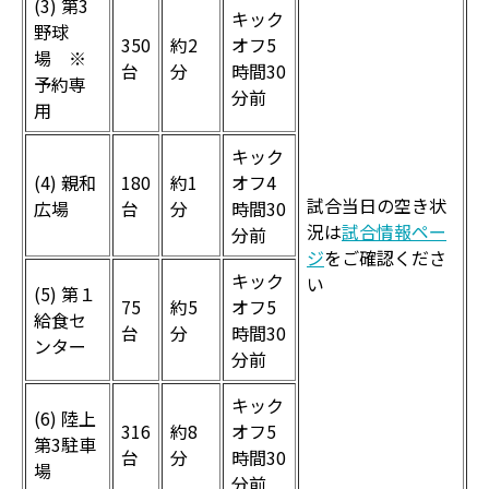
(3) 第3
キック
野球
350
約2
オフ5
場 ※
台
分
時間30
予約専
分前
用
キック
(4) 親和
180
約1
オフ4
試合当日の空き状
広場
台
分
時間30
況は
試合情報ペー
分前
ジ
をご確認くださ
キック
い
(5) 第
１
75
約5
オフ5
給食セ
台
分
時間30
ンター
分前
キック
(6) 陸上
316
約8
オフ5
第3駐車
台
分
時間30
場
分前