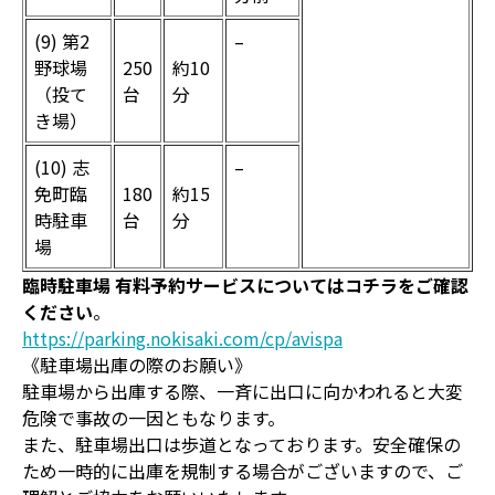
(9) 第2
–
野球場
250
約10
（投て
台
分
き場）
(10) 志
–
免町臨
180
約15
時駐車
台
分
場
臨時駐車場 有料予約サービスについてはコチラをご確認
ください
。
https://parking.nokisaki.com/cp/avispa
《駐車場出庫の際のお願い》
駐車場から出庫する際、一斉に出口に向かわれると大変
危険で事故の一因ともなります。
また、駐車場出口は歩道となっております。安全確保の
ため一時的に出庫を規制する場合がございますので、ご