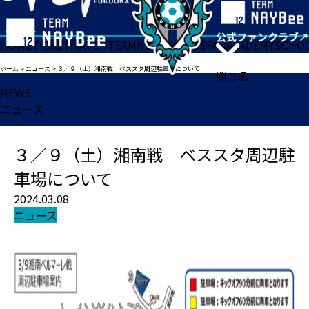
HOME
TICKET
MATCH
TEAM
NEWS
GOODS
FAN
ACADEMY
SCHO
ホーム
>
ニュース
>
３／９（土）湘南戦 ベススタ周辺駐車場について
閉じる
NEWS
ニュース
３／９（土）湘南戦 ベススタ周辺駐
車場について
2024.03.08
ニュース