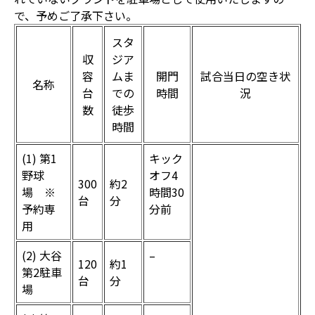
で、予めご了承下さい。
スタ
収
ジア
容
ムま
開門
試合当日の空き状
名称
台
での
時間
況
数
徒歩
時間
(1) 第1
キック
野球
オフ4
300
約2
場 ※
時間30
台
分
予約専
分前
用
(2) 大谷
–
120
約1
第2駐車
台
分
場