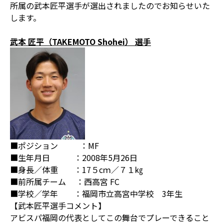
所属の武本匠平選手が選出されましたのでお知らせいた
します。
武本 匠平（TAKEMOTO Shohei） 選手
■ポジション ：MF
■生年月日 ：2008年5月26日
■身長／体重 ：17５cｍ／７１㎏
■前所属チーム ：西高宮 FC
■学校／学年 ：福岡市立高宮中学校 3年生
【武本匠平選手コメント】
アビスパ福岡の代表としてこの舞台でプレーできること