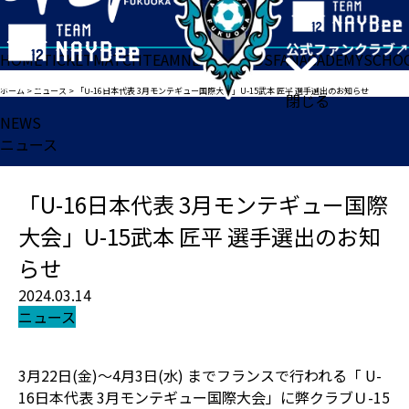
HOME
TICKET
MATCH
TEAM
NEWS
GOODS
FAN
ACADEMY
SCHO
ホーム
>
ニュース
>
「U-16日本代表 3月モンテギュー国際大会」U-15武本 匠平 選手選出のお知らせ
閉じる
NEWS
ニュース
「U-16日本代表 3月モンテギュー国際
大会」U-15武本 匠平 選手選出のお知
らせ
2024.03.14
ニュース
3月22日(金)〜4月3日(水) までフランスで行われる「 U-
16日本代表 3月モンテギュー国際大会」に弊クラブＵ-15