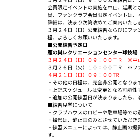
会員限定イベントの実施を中止、延期と
尚、ファンクラブ会員限定イベントは、
詳細は、決まり次第改めてご案内いたし
３月２４日（日）公開練習ならびにファ
程、よろしくお願いいたします。
■公開練習予定日
雁の巣レクリエーションセンター球技場
３月２４日（日）０９：００ＴＲ
※中
３月２６日（火）１０：００ＴＲ ※フ
４月２１日（日）０９：００TR
・その他の日程は、完全非公開となりま
・上記スケジュールは変更となる可能性
・追加の公開練習日が決まりましたら、
■練習見学について
・クラブハウスのロビーや駐車場等での
・撮影は、静止画のみとさせていただき
・練習メニューによっては、静止画の撮
す。