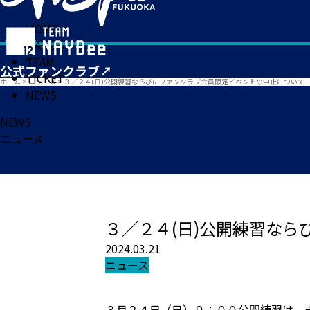
HOME
MATCH
TEAM
TICKET
ホーム
>
ニュース
>
３／２４(日)公開練習ならびにファンクラブ会員限定イベントの中止について
NEWS
NEWS
ニュース
３／２４(日)公開練習な
2024.03.21
ニュース
３月２４日（日）９：００公開練習は、