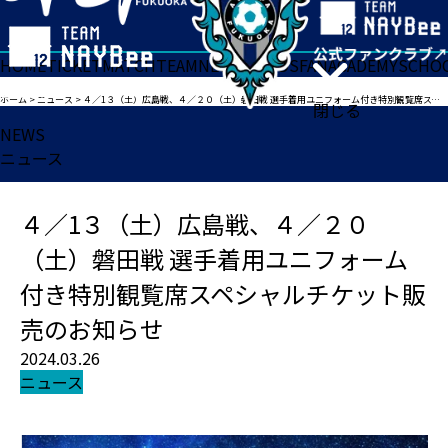
HOME
TICKET
MATCH
TEAM
NEWS
GOODS
FAN
ACADEMY
SCHO
ホーム
>
ニュース
>
４／1３（土）広島戦、４／２０（土）磐田戦 選手着用ユニフォーム付き特別観覧席スペシャルチケット販売のお知らせ
閉じる
NEWS
ニュース
４／1３（土）広島戦、４／２０
（土）磐田戦 選手着用ユニフォーム
付き特別観覧席スペシャルチケット販
売のお知らせ
2024.03.26
ニュース