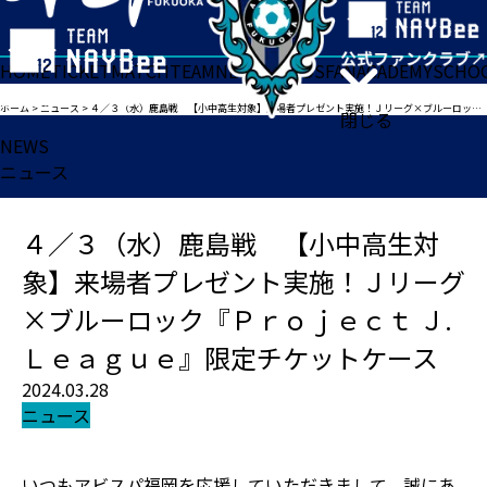
HOME
TICKET
MATCH
TEAM
NEWS
GOODS
FAN
ACADEMY
SCHO
ホーム
>
ニュース
>
４／３（水）鹿島戦 【小中高生対象】来場者プレゼント実施！Ｊリーグ×ブルーロック『Ｐｒｏｊｅｃｔ Ｊ.Ｌｅａｇｕｅ』限定チケットケース
閉じる
NEWS
ニュース
４／３（水）鹿島戦 【小中高生対
象】来場者プレゼント実施！Ｊリーグ
×ブルーロック『Ｐｒｏｊｅｃｔ Ｊ.
Ｌｅａｇｕｅ』限定チケットケース
2024.03.28
ニュース
いつもアビスパ福岡を応援していただきまして、誠にあ