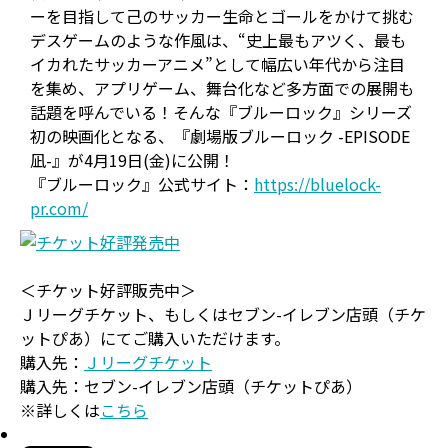
ーを目指して己のサッカー生命とゴールをかけて挑む
デスゲームのような作風は、“史上最もアツく、最も
イカれたサッカーアニメ”として幅広い年代から注目
を集め、アプリゲーム、舞台化など多方面での展開も
話題を呼んでいる！そんな『ブルーロック』シリーズ
初の映画化となる、『劇場版ブルーロック -EPISODE
凪-』が4月19日(金)に公開！
『ブルーロック』公式サイト：
https://bluelock-
pr.com/
＜チケット好評販売中＞
Ｊリーグチケット、もしくはセブン-イレブン店頭（チケ
ットぴあ）にてご購入いただけます。
購入先：
Ｊリーグチケット
購入先：セブン-イレブン店頭（チケットぴあ）
※詳しくは
こちら