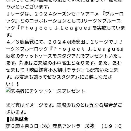
りがとうございます。
Ｊリーグは、２０２４シーズンもＴＶアニメ 『ブルーロ
ック』とのコラボレーションとしてJリーグ×ブルーロ
ック『Ｐｒｏｊｅｃｔ Ｊ.Ｌｅａｇｕｅ』を実施していま
す。
４／３鹿島戦にて、２０２４明治安田Ｊ１リーグでＪリ
ーグ×ブルーロック『Ｐｒｏｊｅｃｔ Ｊ.Ｌｅａｇｕｅ』
限定のチケットケースをスタジアムでプレゼントいたし
ます。対象はご来場の小中高生となります。また、あわ
せまして「映画鑑賞小人割引チラシ」も配布いたしま
す。お友達も誘ってぜひスタジアムにお越しくださ
い！！
※写真はイメージです。実際のものとは異なる場合がご
ざいます。
❚対象試合
第６節４月３日（水）鹿島アントラーズ戦 （１９：０