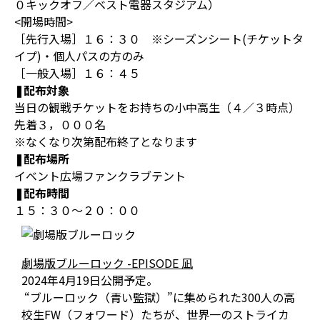
０キックオフ／ベスト電器スタジアム）
<開場時間>
［先行入場］１６：３０ ※シーズンシート(チケットタ
イプ)・個人パスの方のみ
［一般入場］１６：４５
❚配布対象
当日の観戦チケットをお持ちの小中高生（４／３時点）
先着３，０００名
※なくなり次第配布終了となります
❚配布場所
イベント広場ファンクラブテント
❚配布時間
１５：３０～２０：００
劇場版ブルーロック -EPISODE 凪
2024年4月19日公開予定。
“ブルーロック（青い監獄）”に集められた300人の高
校生FW（フォワード）たちが、世界一のストライカ