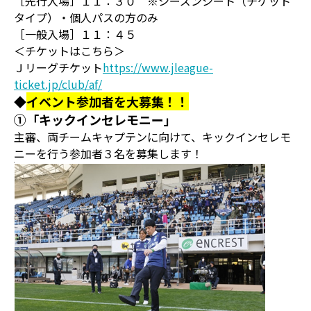
［先行入場］１１：３０ ※シーズンシート（チケット
タイプ）・個人パスの方のみ
［一般入場］１１：４５
＜チケットはこちら＞
Ｊリーグチケット
https://www.jleague-
ticket.jp/club/af/
◆
イベント参加者を大募集！！
①「キックインセレモニー」
主審、両チームキャプテンに向けて、キックインセレモ
ニーを行う参加者３名を募集します！