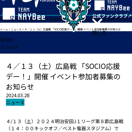
HOME
TICKET
MATCH
TEAM
NEWS
GOODS
FAN
ACADEMY
SCHO
ホーム
>
ニュース
>
４／１３（土）広島戦 「SOCIO応援デー！」開催 イベント参加者募集のお知らせ
閉じる
NEWS
ニュース
４／１３（土）広島戦 「SOCIO応援
デー！」開催 イベント参加者募集の
お知らせ
2024.03.28
ニュース
４/１３（土）２０２４明治安田J１リーグ第８節広島戦
（１４：００キックオフ／ベスト電器スタジアム）で