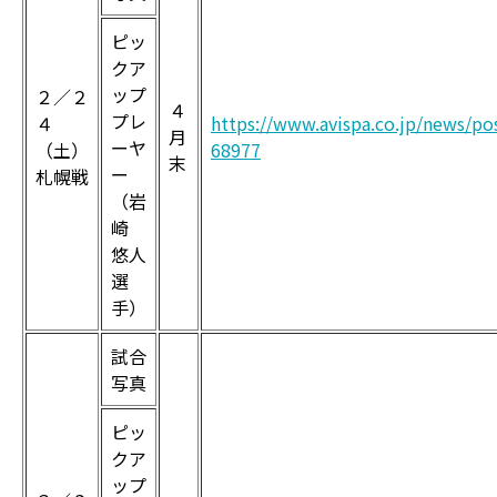
ピッ
クア
ップ
２／２
４
プレ
４
https://www.avispa.co.jp/news/po
月
ーヤ
（土）
68977
末
ー
札幌戦
（岩
崎
悠人
選
手）
試合
写真
ピッ
クア
ップ