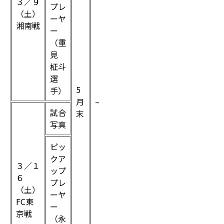
３／９
プレ
（土）
ーヤ
湘南戦
ー
（重
見
柾斗
選
5
手）
月
–
試合
末
写真
ピッ
クア
３／１
ップ
６
プレ
（土）
ーヤ
FC東
ー
京戦
（永