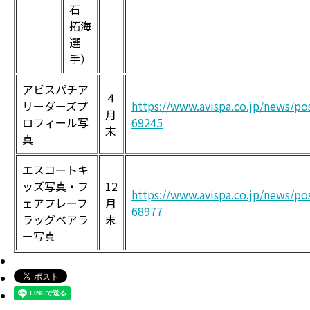
石
拓海
選
手）
アビスパチア
４
リーダーズプ
https://www.avispa.co.jp/news/po
月
ロフィール写
69245
末
真
エスコートキ
ッズ写真・フ
12
https://www.avispa.co.jp/news/po
ェアプレーフ
月
68977
ラッグベアラ
末
ー写真