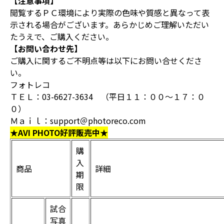
【注意事項】
閲覧するＰＣ環境により実際の色味や質感と異なって表
示される場合がございます。あらかじめご理解いただい
たうえで、ご購入ください。
【お問い合わせ先】
ご購入に関するご不明点等は以下にお問い合せくださ
い。
フォトレコ
ＴＥＬ：03-6627-3634 （平日１１：００～１７：０
０）
Ｍａｉｌ：support＠photoreco.com
★AVI PHOTO好評販売中★
購
入
商品
詳細
期
限
試合
写真