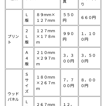
真
り
Ｌ
８９ｍｍ×
５５０
６６０円
版
１２７ｍｍ
円
２
１２７ｍｍ
９９０
１，１０
プリン
Ｌ
×１７８ｍ
円
０円
ト
版
ｍ
Ａ
２１０ｍｍ
３，３
３，５０
４
×２９７ｍ
００円
０円
版
ｍ
Ｓ
１８０ｍｍ
サ
７，７
８，００
×２６７ｍ
イ
００円
０円
ｍ
ズ
ウッド
パネル
Ｌ
２６７ｍｍ
１２，