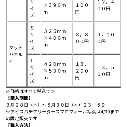
サ
１２，４
×３９０ｍ
１００
イ
００円
ｍ
円
ズ
Ｓ
３２５ｍｍ
サ
８，８
９，００
×４００ｍ
イ
００円
０円
ｍ
マット
ズ
パネル
Ｌ
<
４２０ｍｍ
１３，
サ
１３，５
×５３０ｍ
２００
イ
００円
ｍ
円
ズ
※価格はすべて税込です。
【購入期間】
３月２８日（木）～５月３０日（木）２３：５９
※アビスパチアリーダーズプロフィール写真は4/30まで
の限定販売です
【購入方法】