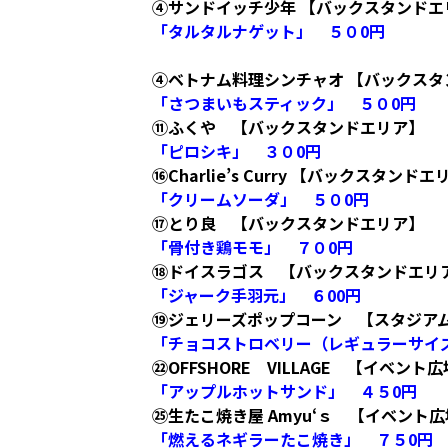
④サンドイッチ少年 【バックスタンドエ
「タルタルナゲット」 ５０0円
④ベトナム料理シンチャオ 【バックスタ
「さつまいもスティック」 ５０0円
⑪ふくや 【バックスタンドエリア】
「ピロシキ」 ３０0円
⑯Charlie’s Curry 【バックスタンド
「クリームソーダ」 ５０0円
⑰とり良 【バックスタンドエリア】
「骨付き鶏モモ」 ７０0円
⑱ドイスラゴス 【バックスタンドエリ
「ジャーク手羽元」 ６00円
⑲ジェリーズポップコーン 【スタジア
「チョコストロベリー（レギュラーサイ
㉒OFFSHORE VILLAGE 【イベント
「アップルホットサンド」 ４５0円
㉕生たこ焼き屋 Amyu‘ｓ 【イベント
「燃えるネギラーたこ焼き」 ７５0円