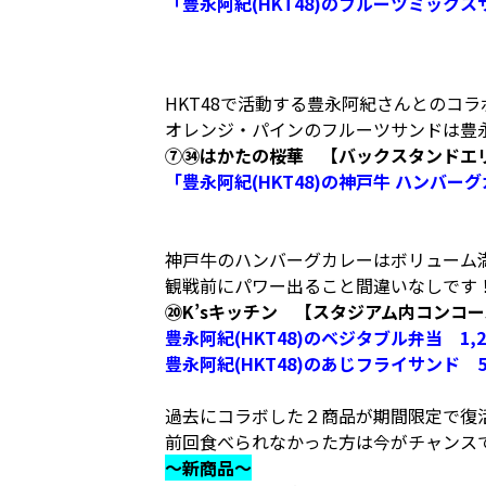
「豊永阿紀(HKT48)のフルーツミックス
HKT48で活動する豊永阿紀さんとのコ
オレンジ・パインのフルーツサンドは豊
⑦㉞はかたの桜華 【バックスタンドエリ
「豊永阿紀(HKT48)の神戸牛 ハンバーグ
神戸牛のハンバーグカレーはボリューム
観戦前にパワー出ること間違いなしです
⑳K’sキッチン 【スタジアム内コンコ
豊永阿紀(HKT48)のベジタブル弁当 1,2
豊永阿紀(HKT48)のあじフライサンド 5
過去にコラボした２商品が期間限定で復
前回食べられなかった方は今がチャンス
～新商品～