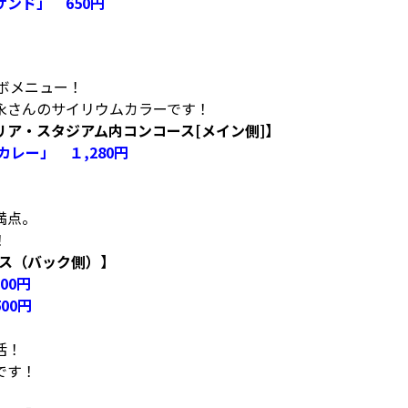
サンド」 650円
ラボメニュー！
永さんのサイリウムカラーです！
ア・スタジアム内コンコース[メイン側]】
カレー」 １,280円
満点。
！
ース（バック側）】
00円
00円
活！
です！