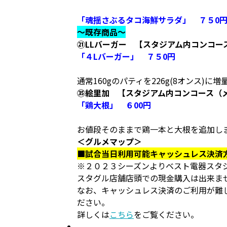
「魂揺さぶるタコ海鮮サラダ」 ７５0
～既存商品～
㉑LLバーガー 【スタジアム内コンコー
「４Lバーガー」 ７５0円
通常160gのパティを226g(8オンス)に増
㉟絵里加 【スタジアム内コンコース（
「鶏大根」 ６00円
お値段そのままで鶏一本と大根を追加し
＜グルメマップ＞
■試合当日利用可能キャッシュレス決済
※２０２３シーズンよりベスト電器スタ
スタグル店舗店頭での現金購入は出来ま
なお、キャッシュレス決済のご利用が難
ださい。
詳しくは
こちら
をご覧ください。