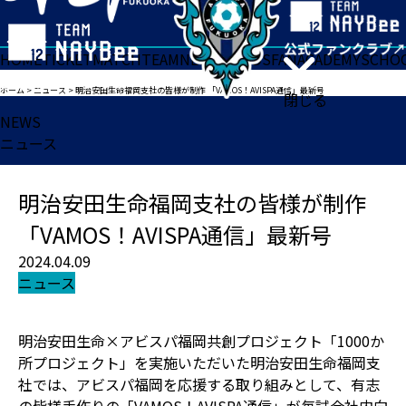
HOME
TICKET
MATCH
TEAM
NEWS
GOODS
FAN
ACADEMY
SCHO
ホーム
>
ニュース
>
明治安田生命福岡支社の皆様が制作 「VAMOS！AVISPA通信」最新号
閉じる
NEWS
ニュース
明治安田生命福岡支社の皆様が制作
「VAMOS！AVISPA通信」最新号
2024.04.09
ニュース
明治安田生命×アビスパ福岡共創プロジェクト「1000か
所プロジェクト」を実施いただいた明治安田生命福岡支
社では、アビスパ福岡を応援する取り組みとして、有志