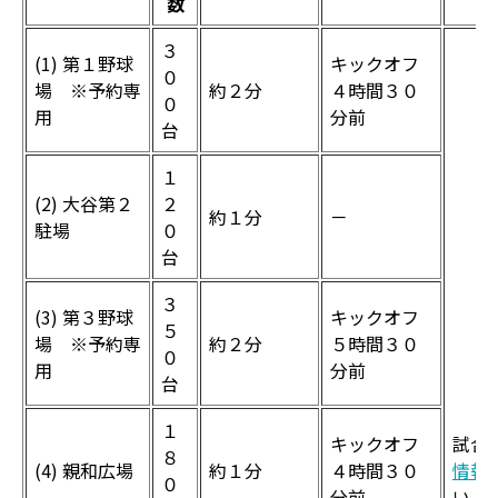
数
３
(1) 第１野球
キックオフ
０
場 ※予約専
約２分
４時間３０
０
用
分前
台
１
(2) 大谷第２
２
約１分
－
駐場
０
台
３
(3) 第３野球
キックオフ
５
場 ※予約専
約２分
５時間３０
０
用
分前
台
１
キックオフ
試合
８
(4) 親和広場
約１分
４時間３０
情報
０
分前
い