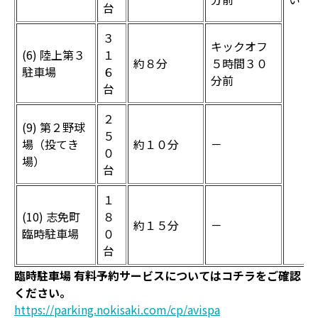
台
３
キックオフ
(6) 陸上第３
１
約８分
５時間３０
駐車場
６
分前
台
２
(9) 第２野球
５
場（投てき
約１０分
－
０
場）
台
１
(10) 志免町
８
約１５分
－
臨時駐車場
０
台
臨時駐車場 有料予約サービスについてはコチラをご確認
ください。
https://parking.nokisaki.com/cp/avispa