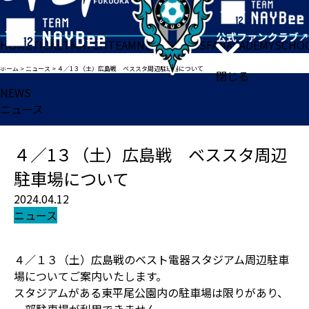
HOME
TICKET
MATCH
TEAM
NEWS
GOODS
FAN
ACADEMY
SCHO
ホーム
>
ニュース
>
４／1３（土）広島戦 ベススタ周辺駐車場について
閉じる
NEWS
ニュース
４／1３（土）広島戦 ベススタ周辺
駐車場について
2024.04.12
ニュース
４／１３（土）広島戦のベスト電器スタジアム周辺駐車
場についてご案内いたします。
スタジアムがある東平尾公園内の駐車場は限りがあり、