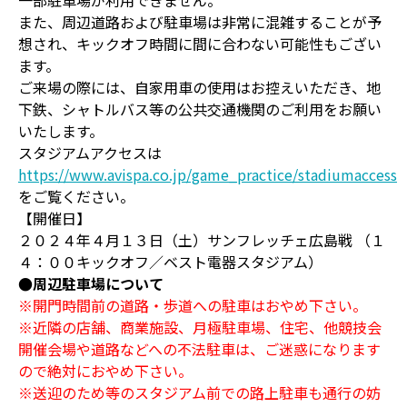
一部駐車場が利用できません。
また、周辺道路および駐車場は非常に混雑することが予
想され、キックオフ時間に間に合わない可能性もござい
ます。
ご来場の際には、自家用車の使用はお控えいただき、地
下鉄、シャトルバス等の公共交通機関のご利用をお願い
いたします。
スタジアムアクセスは
https://www.avispa.co.jp/game_practice/stadiumaccess
をご覧ください。
【開催日】
２０２４年４月１３日（土）サンフレッチェ広島戦 （１
４：００キックオフ／ベスト電器スタジアム）
●周辺駐車場について
※開門時間前の道路・歩道への駐車はおやめ下さい。
※近隣の店舗、商業施設、月極駐車場、住宅、他競技会
開催会場や道路などへの不法駐車は、ご迷惑になります
ので絶対におやめ下さい。
※送迎のため等のスタジアム前での路上駐車も通行の妨