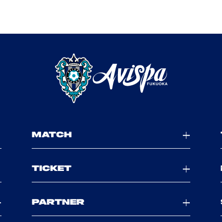
MATCH
TICKET
PARTNER