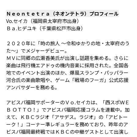
Ｎｅｏｎｔｅｔｒａ（ネオンテトラ）プロフィール
Vo.セイカ（福岡県太宰府市出身）
Ｂａ.ヒデユキ（千葉県松戸市出身）
２０２０年に「時の旅人 ～令和ゆかりの地・太宰府のう
た～」でメジャーデビュー。
ＭＶに同郷の広瀬香美氏が出演し話題を集める。さらに
楽曲は飛行機エアドゥの機内音楽に採用された。全国各
地でのイベント出演のほか、爆風スランプ・パッパラー
河合氏の楽曲歌唱や、ゲーム「戦場のフーガ」公式応援
アンバサダーを務める。
アビスパ福岡サポーターのＶｏ.セイカは、「西スポＷＥ
Ｂ ＯＴＴＯ！」でアビスパ福岡応援コラムを連載中。加
えて、ＫＢＣラジオ「アサデス。ラジオ」の「アビトー
ーク！」コーナー準レギュラーを務めており、昨年のア
ビスパ福岡最終戦ではＫＢＣの中継ゲストとして出演し