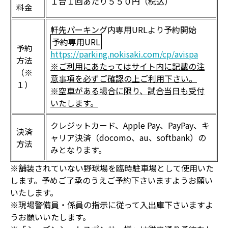
１台１回あたり５５０円（税込）
料金
軒先パーキング内専用URLより予約開始
予約専用URL
予約
https://parking.nokisaki.com/cp/avispa
方法
※ご利用にあたってはサイト内に記載の注
（※
意事項を必ずご確認の上ご利用下さい。
１）
※空車がある場合に限り、試合当日も受付
いたします。
クレジットカード、Apple Pay、PayPay、キ
決済
ャリア決済（docomo、au、softbank）の
方法
みとなります。
※舗装されていない野球場を臨時駐車場として使用いた
します。予めご了承のうえご予約下さいますようお願い
いたします。
※現場警備員・係員の指示に従って入出庫下さいますよ
うお願いいたします。