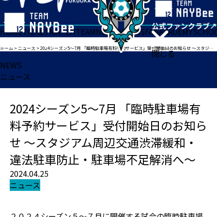
HOME
TICKET
MATCH
TEAM
NEWS
GOODS
FAN
ACADEMY
SCHO
ホーム
>
ニュース
>
2024シーズン5～7月 「臨時駐車場有料予約サービス」受付開始日のお知らせ ～スタジアム周辺交通渋滞緩和・違法駐車防止・駐車場不足解消へ～
閉じる
NEWS
ニュース
2024シーズン5～7月 「臨時駐車場有
料予約サービス」受付開始日のお知ら
せ ～スタジアム周辺交通渋滞緩和・
違法駐車防止・駐車場不足解消へ～
2024.04.25
ニュース
２０２４シーズン５～７月に開催する試合の臨時駐車場