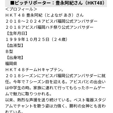
■ピッチリポーター：豊永阿紀さん（HKT48）
＜プロフィール＞
ＨＫＴ４８ 豊永阿紀（とよなが あき）さん
２０１８～２０２４アビスパ福岡公式アンバサダー
２０１８アビスパ福岡ハチ祭り公式アンバサダー
【生年月日】
１９９９年１０月２５日（２４歳）
【血液型】
Ｂ型
【出身地】
福岡県
ＨＫＴ４８チームＨキャプテン。
２０１８シーズンにアビスパ福岡公式アンバサダーに就
任。今年で７シーズン目を迎える。アビスパとの出会い
は中学生の時。家族に連れて行ってもらったホームゲー
ムで魅力に取りつかれる。
以来、熱烈な声援を送り続けている。ベスト電器スタジ
アムでチャントを歌う姿は力強く、勝利の女神とも言わ
れている。