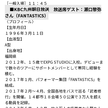
［一般入場］１１：４５
■KBC九州朝日放送 放送席ゲスト：瀬口黎弥
さん（FANTASTICS）
〈プロフィール〉
【生年月日】
１９９６年３月１１日
【血液型】
A型
【出身地】
福岡県
２０１２年、１５歳でEXPG STUDIOに入校。デビューま
で数々のツアーにサポートメンバーとして帯同し経験を
積む。
２０１７年１月、パフォーマー集団「FANTASTICS」を
結成。
２０１７年２月～４月、全国各地をバスで巡る「武者修
行」を開催。１４都市１８会場５０公演で３万人を超え
る動員を記録。