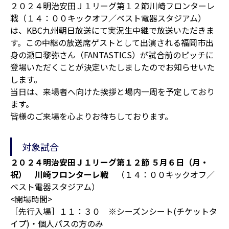
２０２４明治安田Ｊ１リーグ第１２節川崎フロンターレ
戦（１４：００キックオフ／ベスト電器スタジアム）
は、KBC九州朝日放送にて実況生中継で放送いただきま
す。この中継の放送席ゲストとして出演される福岡市出
身の瀬口黎弥さん（FANTASTICS）が試合前のピッチに
登場いただくことが決定いたしましたのでお知らせいた
します。
当日は、来場者へ向けた挨拶と場内一周を予定しており
ます。
皆様のご来場を心よりお待ちしております。
対象試合
２０２４明治安田Ｊ１リーグ第１２節 ５月６日（月・
祝） 川崎フロンターレ戦
（１４：００キックオフ／
ベスト電器スタジアム）
<開場時間>
［先行入場］１１：３０ ※シーズンシート(チケットタ
イプ)・個人パスの方のみ