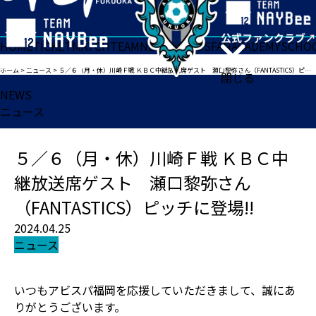
HOME
TICKET
MATCH
TEAM
NEWS
GOODS
FAN
ACADEMY
SCHO
ホーム
>
ニュース
>
５／６（月・休）川崎Ｆ戦 ＫＢＣ中継放送席ゲスト 瀬口黎弥さん（FANTASTICS）ピッチに登場!!
閉じる
NEWS
ニュース
５／６（月・休）川崎Ｆ戦 ＫＢＣ中
継放送席ゲスト 瀬口黎弥さん
（FANTASTICS）ピッチに登場!!
2024.04.25
ニュース
いつもアビスパ福岡を応援していただきまして、誠にあ
りがとうございます。