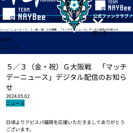
HOME
TICKET
MATCH
TEAM
NEWS
GOODS
FAN
ACADEMY
SCHO
ホーム
>
ニュース
>
５／３（金・祝）Ｇ大阪戦 「マッチデーニュース」デジタル配信のお知らせ
閉じる
NEWS
ニュース
５／３（金・祝）Ｇ大阪戦 「マッチ
デーニュース」デジタル配信のお知ら
せ
2024.05.02
ニュース
日頃よりアビスパ福岡を応援いただきましてありがとう
ございます。