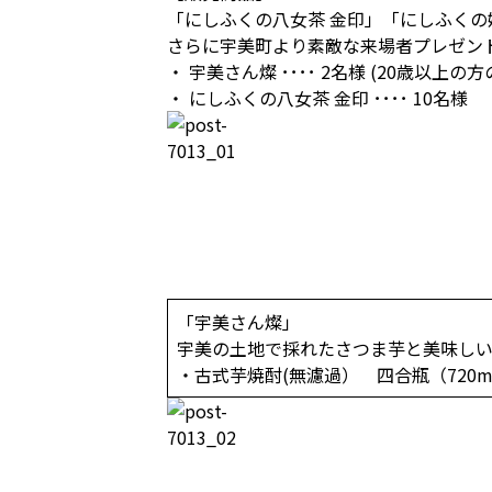
「にしふくの八女茶 金印」「にしふくの
さらに宇美町より素敵な来場者プレゼン
・ 宇美さん燦 ････ 2名様 (20歳以上の方
・ にしふくの八女茶 金印 ････ 10名様
「宇美さん燦」
宇美の土地で採れたさつま芋と美味し
・古式芋焼酎(無濾過） 四合瓶（720m