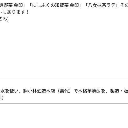
嬉野茶 金印」「にしふくの知覧茶 金印」「八女抹茶ラテ」そ
トもあります！
のみ)
い水を使い、㈱小林酒造本店（萬代）で本格芋焼酎を、製造・販
l）