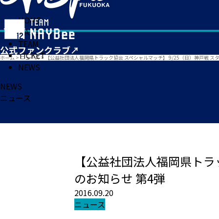
HOME
MATCH
TEAM
TICKET
ホーム
>
ニュース
>
【公益社団法人福岡県トラック協会 スペシャルマッチ】 9/25（日）神戸戦 ス
NEWS
NEWS
ニュース
【公益社団法人福岡県トラッ
のお知らせ 第4弾
2016.09.20
ニュース