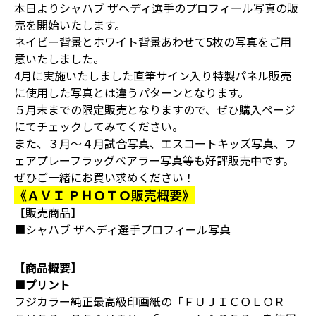
本日よりシャハブ ザヘディ選手のプロフィール写真の販
売を開始いたします。
ネイビー背景とホワイト背景あわせて5枚の写真をご用
意いたしました。
4月に実施いたしました直筆サイン入り特製パネル販売
に使用した写真とは違うパターンとなります。
５月末までの限定販売となりますので、ぜひ購入ページ
にてチェックしてみてください。
また、３月～４月試合写真、エスコートキッズ写真、フ
ェアプレーフラッグベアラー写真等も好評販売中です。
ぜひご一緒にお買い求めください！
《ＡＶＩ ＰＨＯＴＯ販売概要》
【販売商品】
■シャハブ ザヘディ選手プロフィール写真
【商品概要】
■プリント
フジカラー純正最高級印画紙の「ＦＵＪＩＣＯＬＯＲ