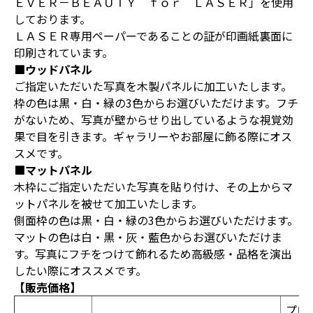
ＥＶＥＲ－ＢＥＡＵＴＹ ｆｏｒ ＬＡＳＥＲ」を使用
しております。
ＬＡＳＥＲ専用ペーパーであることの証が印画紙裏面に
印刷されています。
■ウッドパネル
ご指定いただいた写真を木製パネルに加工いたします。
枠の色は黒・白・緑の3色からお選びいただけます。フチ
がないため、写真が壁からせり出しているような視覚効
果で目を引きます。ギャラリーやお部屋に飾る際にオス
スメです。
■マットパネル
木枠にご指定いただいた写真を貼り付け、その上からマ
ットパネルを被せて加工いたします。
側面枠の色は黒・白・緑の3色からお選びいただけます。
マットの色は白・黒・灰・藍色からお選びいただけま
す。写真にフチをつけて飾れるため高級感・品格を演出
したい際にオススメです。
【販売価格】
プロ