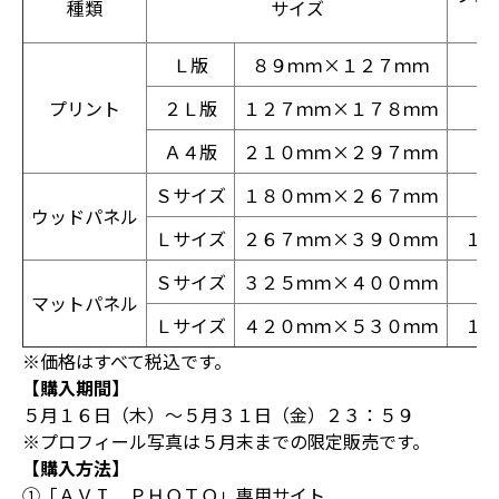
種類
サイズ
Ｌ版
８９ｍｍ×１２７ｍｍ
プリント
２Ｌ版
１２７ｍｍ×１７８ｍｍ
Ａ４版
２１０ｍｍ×２９７ｍｍ
３
Ｓサイズ
１８０ｍｍ×２６７ｍｍ
７
ウッドパネル
Ｌサイズ
２６７ｍｍ×３９０ｍｍ
１
Ｓサイズ
３２５ｍｍ×４００ｍｍ
８
マットパネル
Ｌサイズ
４２０ｍｍ×５３０ｍｍ
１
※価格はすべて税込です。
【購入期間】
５月１６日（木）～５月３１日（金）２３：５９
※プロフィール写真は５月末までの限定販売です。
【購入方法】
①「ＡＶＩ ＰＨＯＴＯ」専用サイト