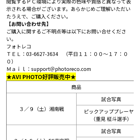
閲覧するＰＣ環境により実際の色味や質感と異なって表
示される場合がございます。あらかじめご理解いただい
たうえで、ご購入ください。
【お問い合わせ先】
ご購入に関するご不明点等は以下にお問い合せくださ
い。
フォトレコ
ＴＥＬ：03-6627-3634 （平日１１：００～１７：０
０）
Ｍａｉｌ：support＠photoreco.com
★AVI PHOTO好評販売中★
商品
試合写真
３／９（土）湘南戦
ピックアッププレーヤー
（重見 柾斗選手）
試合写真