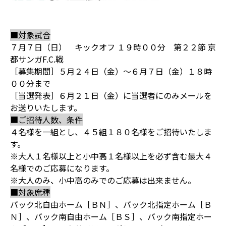
■対象試合
７月７日（日） キックオフ １９時００分 第２２節 京
都サンガF.C.戦
［募集期間］５月２４日（金）～６月７日（金）１８時
００分まで
［当選発表］６月２１日（金）に当選者にのみメールを
お送りいたします。
■ご招待人数、条件
４名様を一組とし、４５組１８０名様をご招待いたしま
す。
※大人１名様以上と小中高１名様以上を必ず含む最大４
名様でのご応募になります。
※大人のみ、小中高のみでのご応募は出来ません。
■対象席種
バック北自由ホーム［ＢＮ］、バック北指定ホーム［Ｂ
Ｎ］、バック南自由ホーム［ＢＳ］、バック南指定ホー