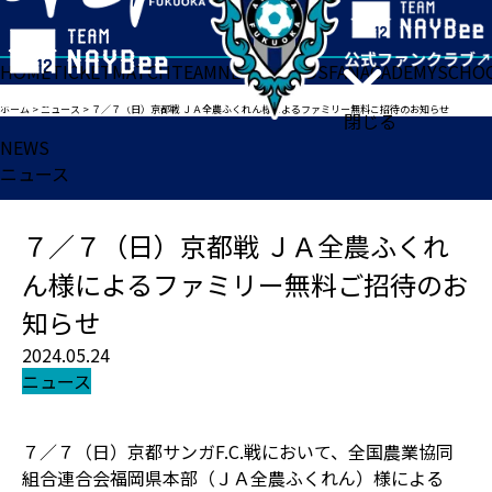
HOME
TICKET
MATCH
TEAM
NEWS
GOODS
FAN
ACADEMY
SCHO
ホーム
>
ニュース
>
７／７（日）京都戦 ＪＡ全農ふくれん様によるファミリー無料ご招待のお知らせ
閉じる
NEWS
ニュース
７／７（日）京都戦 ＪＡ全農ふくれ
ん様によるファミリー無料ご招待のお
知らせ
2024.05.24
ニュース
７／７（日）京都サンガF.C.戦において、全国農業協同
組合連合会福岡県本部（ＪＡ全農ふくれん）様による