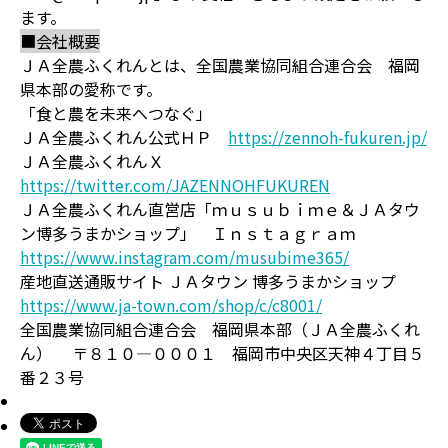
ます。
■会社概要
ＪＡ全農ふくれんとは、全国農業協同組合連合会 福岡
県本部の愛称です。
「食と農を未来へつなぐ」
ＪＡ全農ふくれん公式ＨＰ
https://zennoh-fukuren.jp/
ＪＡ全農ふくれんＸ
https://twitter.com/JAZENNOHFUKUREN
ＪＡ全農ふくれん直営店「ｍｕｓｕｂｉｍｅ＆ＪＡタウ
ン博多うまかショップ」 Ｉｎｓｔａｇｒａｍ
https://www.instagram.com/musubime365/
産地直送通販サイト ＪＡタウン 博多うまかショップ
https://www.ja-town.com/shop/c/c8001/
全国農業協同組合連合会 福岡県本部（ＪＡ全農ふくれ
ん） 〒８１０―０００１ 福岡市中央区天神４丁目５
番２３号