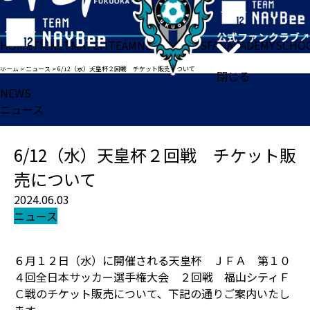
HOME
TICKET
MATCH
TEAM
NEWS
GOODS
FAN
ACADEMY
SCHO
ホーム
>
ニュース
>
6/12（水）天皇杯２回戦 チケット販売について
閉じる
NEWS
ニュース
6/12（水）天皇杯２回戦 チケット販
売について
2024.06.03
ニュース
６月１２日（水）に開催される天皇杯 ＪＦＡ 第１０
４回全日本サッカー選手権大会 ２回戦 福山シティＦ
Ｃ戦のチケット販売について、下記の通りご案内いたし