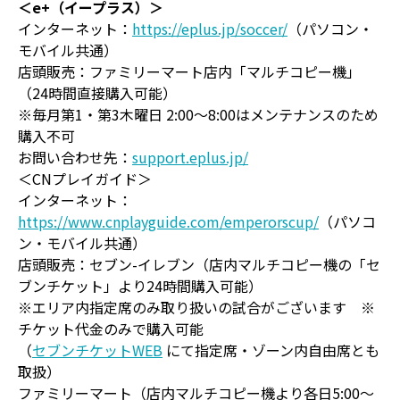
＜e+（イープラス）＞
インターネット：
https://eplus.jp/soccer/
（パソコン・
モバイル共通）
店頭販売：ファミリーマート店内「マルチコピー機」
（24時間直接購入可能）
※毎月第1・第3木曜日 2:00～8:00はメンテナンスのため
購入不可
お問い合わせ先：
support.eplus.jp/
＜CNプレイガイド＞
インターネット：
https://www.cnplayguide.com/emperorscup/
（パソコ
ン・モバイル共通）
店頭販売：セブン-イレブン（店内マルチコピー機の「セ
ブンチケット」より24時間購入可能）
※エリア内指定席のみ取り扱いの試合がございます ※
チケット代金のみで購入可能
（
セブンチケットWEB
にて指定席・ゾーン内自由席とも
取扱）
ファミリーマート（店内マルチコピー機より各日5:00～