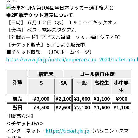
ます。
◆
2
回戦チケット販売について
【日時】 ６月１２日（水） １９：００キックオフ
【会場】 ベスト電器スタジアム
【対戦カード】アビスパ福岡 ｖｓ．福山シティFC
【チケット販売】６／１より販売中
■チケット情報 （JFA ホームページ）
https://www.jfa.jp/match/emperorscup_2024/ticket.htm
指定席
ゴール裏自由席
券種
S
SA
一般
高校生
小中学
生
前売
¥3,000
¥2,100
¥1,600
¥1,100
¥900
当日
¥3,500
¥2,600
¥2,100
¥1,600
¥1,100
【販売方法】
＜チケットJFA＞
インターネット：
https://ticket.jfa.jp
（パソコン・スマ