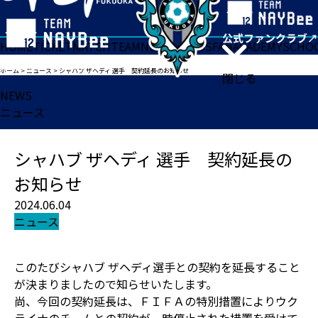
HOME
TICKET
MATCH
TEAM
NEWS
GOODS
FAN
ACADEMY
SCHO
ホーム
>
ニュース
>
シャハブ ザヘディ 選手 契約延長のお知らせ
閉じる
NEWS
ニュース
シャハブ ザヘディ 選手 契約延長の
お知らせ
2024.06.04
ニュース
このたびシャハブ ザヘディ選手との契約を延長すること
が決まりましたので知らせいたします。
尚、今回の契約延長は、ＦＩＦＡの特別措置によりウク