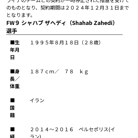
ライナのチームとの契約が一時停止された措置を受けて
のものとなり、契約期間は２０２４年１２月３１日まで
となります。
FW９ シャハブ ザヘディ（Shahab Zahedi）
選手
■生
１９９５年８月１８日（２８歳）
年月
日
■身
１８７ｃｍ／ ７８ ｋｇ
長／
体重
■
イラン
国
籍
■
２０１４～２０１６ ペルセポリス(イ
経
ラン)