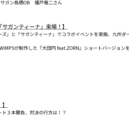
・サガン鳥栖OB 播戸竜二さん
「サガンティーナ」来場！】
ーズ」と「サガンティーナ」でコラボイベントを実施、九州ダ
IMPSが制作した『大団円 feat.ZORN』ショートバージョ
！】
トト３本勝負、対決の行方は！？