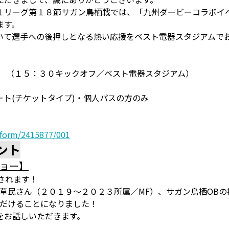
１リーグ第１８節サガン鳥栖戦では、「九州ダービーコラボイ
ます。
いて選手への後押しとなる熱い応援をベスト電器スタジアムで
戦 （１５：３０キックオフ／ベスト電器スタジアム）
ト(チケットタイプ)・個人パスの方のみ
erform/2415877/001
ント
ショー】
されます！
草民さん（２０１９～２０２３所属／MF）、サガン鳥栖OB
ただけることになりました！
をお話しいただきます。