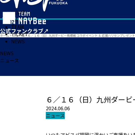
HOME
MATCH
TEAM
TICKET
ホーム
>
ニュース
>
６／１６（日）九州ダービー鳥栖戦 コラボイベント ＆ 応援ハリセンプレゼン
NEWS
NEWS
ニュース
６／１６（日）九州ダービー
2024.06.06
ニュース
いつもアビスパ福岡に温かいご声援をい