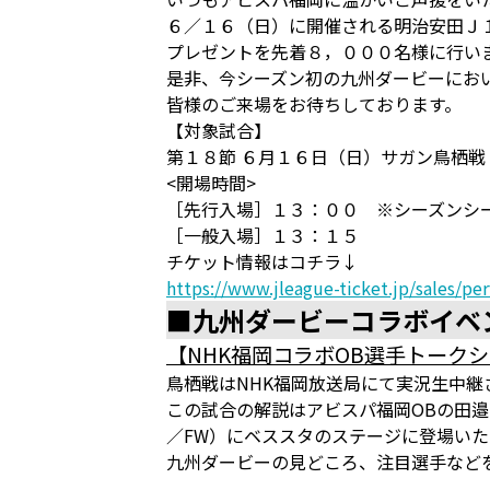
６／１６（日）に開催される明治安田Ｊ
プレゼントを先着８，０００名様に行い
是非、今シーズン初の九州ダービーにお
皆様のご来場をお待ちしております。
【対象試合】
第１８節 ６月１６日（日）サガン鳥栖
<開場時間>
［先行入場］１３：００ ※シーズンシー
［一般入場］１３：１５
チケット情報はコチラ↓
https://www.jleague-ticket.jp/sales/p
■九州ダービーコラボイベ
【NHK福岡コラボOB選手トーク
鳥栖戦はNHK福岡放送局にて実況生中継
この試合の解説はアビスパ福岡OBの田邉
／FW）にベススタのステージに登場い
九州ダービーの見どころ、注目選手など