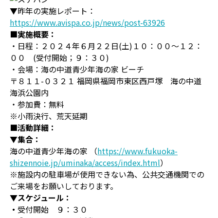
▼昨年の実施レポート：
https://www.avispa.co.jp/news/post-63926
■実施概要：
・日程：２０２４年６月２２日(土)１０：００～１２：
００ (受付開始；９：３０)
・会場：海の中道青少年海の家 ビーチ
〒８１１-０３２１ 福岡県福岡市東区西戸塚 海の中道
海浜公園内
・参加費：無料
※小雨決行、荒天延期
■活動詳細：
▼集合：
海の中道青少年海の家 （
https://www.fukuoka-
shizennoie.jp/uminaka/access/index.html
）
※施設内の駐車場が使用できない為、公共交通機関での
ご来場をお願いしております。
▼スケジュール：
・
受付開始 ９：３０