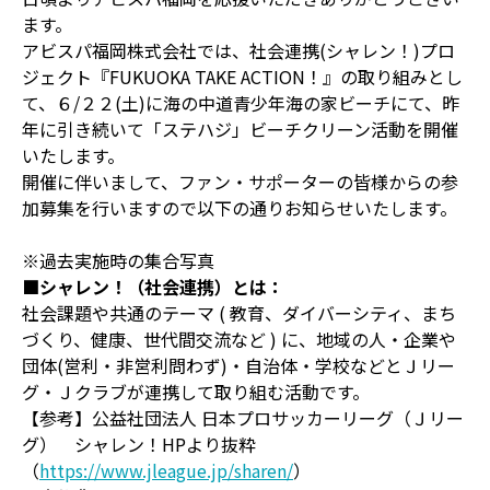
ます。
アビスパ福岡株式会社では、社会連携(シャレン！)プロ
ジェクト『FUKUOKA TAKE ACTION！』の取り組みとし
て、６/２２(土)に海の中道青少年海の家ビーチにて、昨
年に引き続いて「ステハジ」ビーチクリーン活動を開催
いたします。
開催に伴いまして、ファン・サポーターの皆様からの参
加募集を行いますので以下の通りお知らせいたします。
※過去実施時の集合写真
■シャレン！（社会連携）とは：
社会課題や共通のテーマ ( 教育、ダイバーシティ、まち
づくり、健康、世代間交流など ) に、地域の人・企業や
団体(営利・非営利問わず)・自治体・学校などとＪリー
グ・Ｊクラブが連携して取り組む活動です。
【参考】公益社団法人 日本プロサッカーリーグ（Ｊリー
グ） シャレン！HPより抜粋
（
https://www.jleague.jp/sharen/
）