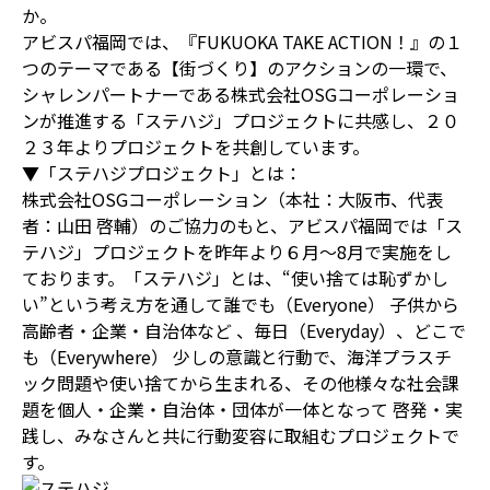
か。
アビスパ福岡では、『FUKUOKA TAKE ACTION！』の１
つのテーマである【街づくり】のアクションの一環で、
シャレンパートナーである株式会社OSGコーポレーショ
ンが推進する「ステハジ」プロジェクトに共感し、２０
２３年よりプロジェクトを共創しています。
▼「ステハジプロジェクト」とは：
株式会社OSGコーポレーション（本社：大阪市、代表
者：山田 啓輔）のご協力のもと、アビスパ福岡では「ス
テハジ」プロジェクトを昨年より６月～8月で実施をし
ております。「ステハジ」とは、“使い捨ては恥ずかし
い”という考え方を通して誰でも（Everyone） 子供から
高齢者・企業・自治体など 、毎日（Everyday）、どこで
も（Everywhere） 少しの意識と行動で、海洋プラスチ
ック問題や使い捨てから生まれる、その他様々な社会課
題を個人・企業・自治体・団体が一体となって 啓発・実
践し、みなさんと共に行動変容に取組むプロジェクトで
す。