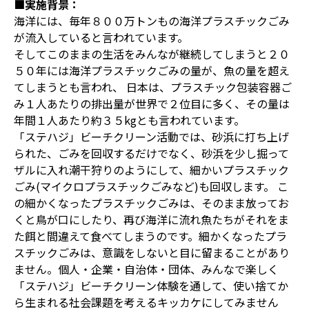
■実施背景：
海洋には、毎年８００万トンもの海洋プラスチックごみ
が流入していると言われています。
そしてこのままの生活をみんなが継続してしまうと２０
５０年には海洋プラスチックごみの量が、魚の量を超え
てしまうとも言われ、 日本は、プラスチック包装容器ご
み１人あたりの排出量が世界で２位目に多く、その量は
年間１人あたり約３５kgとも言われています。
「ステハジ」ビーチクリーン活動では、砂浜に打ち上げ
られた、ごみを回収するだけでなく、砂浜を少し掘って
ザルに入れ潮干狩りのようにして、細かいプラスチック
ごみ(マイクロプラスチックごみなど)も回収します。 こ
の細かくなったプラスチックごみは、そのまま放ってお
くと鳥が口にしたり、再び海洋に流れ魚たちがそれをま
た餌と間違えて食べてしまうのです。細かくなったプラ
スチックごみは、意識をしないと目に留まることがあり
ません。個人・企業・自治体・団体、みんなで楽しく
「ステハジ」ビーチクリーン体験を通して、使い捨てか
ら生まれる社会課題を考えるキッカケにしてみません