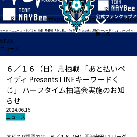
HOME
TICKET
MATCH
TEAM
NEWS
GOODS
FAN
ACADEMY
SCHO
ホーム
>
ニュース
>
６／１６（日）鳥栖戦 「あと払いペイディ Presents LINEキーワードくじ」 ハーフタイム抽選会実施のお知らせ
閉じる
NEWS
ニュース
６／１６（日）鳥栖戦 「あと払いペ
イディ Presents LINEキーワードく
じ」 ハーフタイム抽選会実施のお知
らせ
2024.06.15
ニュース
アビスパ福岡では、６／１６（日）明治安田J１リーグ