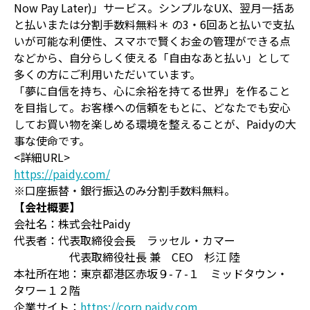
Now Pay Later)」サービス。シンプルなUX、翌月一括あ
と払いまたは分割手数料無料＊ の3・6回あと払いで支払
いが可能な利便性、スマホで賢くお金の管理ができる点
などから、自分らしく使える「自由なあと払い」として
多くの方にご利用いただいています。
「夢に自信を持ち、心に余裕を持てる世界」を作ること
を目指して。お客様への信頼をもとに、どなたでも安心
してお買い物を楽しめる環境を整えることが、Paidyの大
事な使命です。
<詳細URL>
https://paidy.com/
※口座振替・銀行振込のみ分割手数料無料。
【会社概要】
会社名：株式会社Paidy
代表者：代表取締役会長 ラッセル・カマー
代表取締役社長 兼 CEO 杉江 陸
本社所在地：東京都港区赤坂９-７-１ ミッドタウン・
タワー１２階
企業サイト：
https://corp.paidy.com